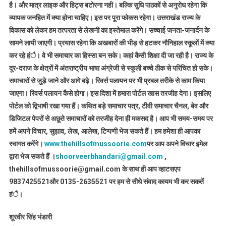
है। और मात्र लाइक और हिट्स बटोरना नही। बल्कि सुधि पाठकों से अनुरोध रहेगा कि
व्यापक जनहित में क्या होना चाहिए। इस पर पूरा फोकस रहेगा। उत्तराखंड राज्य के
विकास को लेकर हम तत्परता से लेखनी का इस्तेमाल करेंगे। सच्चाई जनता-जनार्दन के
सामने लायी जाएगी। प्रयास रहेगा कि अखबारों की भीड़ से हटकर नौनिहाल स्कूलों में क्या
कर रहे हंै। वे भी समाचार का हिस्सा बन सके। कहां कैसी शिक्षा दी जा रही है। राज्य के
दूर-दराज के क्षेत्रों में अंतराष्ट्रीय भाषा अंग्रेजी से स्कूली बच्चे ठीक से परिचित हो सके।
समाचारों से जुड़े जाने और आगे बढ़े। रिवर्स पलायन पर भी प्रबल तरीके से काम किया
जाएगा। रिवर्स पलायन कैसे होगा। इस दिशा में हमारा पोर्टल खास तरजीह देगा। इसलिए
पोर्टल को द्विभाषी रखा गया हैं। कथित बड़े समाचार पत्र, टीवी समाचार चैनल, बेव और
डिजिटल पेपरों से अछूते समाचारों को तरजीह देना ही मकसद है। आप भी समय-समय पर
हमें अपने विचार, सुझाव, लेख, आलेख, टिप्पणी भेज सकते हैं। हम हमेशा ही आपका
स्वागत करेंगे।
www.thehillsofmussoorie.com
पर आप अपने विचार इमेल
द्वारा भेज सकते हैं ।
shoorveerbhandari@gmail.com
,
thehillsofmussoorie@gmail.com के साथ ही आप व्हाटसएप
9837425521
और 0135-2635521 पर हम से सीधे संवाद कायम भी कर सकतें
हंै।
शूरवीर सिंह भंडारी