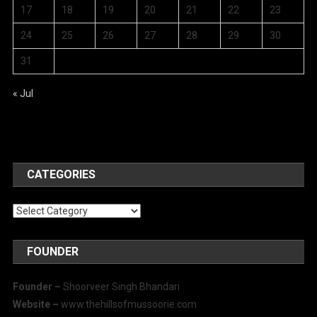
17
18
19
20
21
22
23
24
25
26
27
28
29
30
31
« Jul
CATEGORIES
Categories
FOUNDER
Founder –
Shoorveer Singh Bhandari
Website –
www.thehillsofmussoorie.com