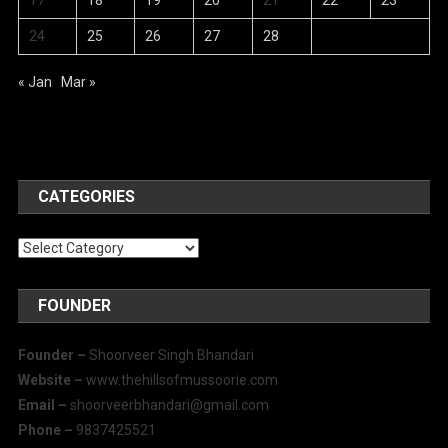
17
18
19
20
21
22
23
24
25
26
27
28
« Jan
Mar »
CATEGORIES
Categories
FOUNDER
Founder –
Shoorveer Singh Bhandari
Website –
www.thehillsofmussoorie.com
Email –
shoorveerbhandari@gmail.com
Phone –
9837425521