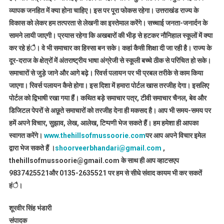
व्यापक जनहित में क्या होना चाहिए। इस पर पूरा फोकस रहेगा। उत्तराखंड राज्य के
विकास को लेकर हम तत्परता से लेखनी का इस्तेमाल करेंगे। सच्चाई जनता-जनार्दन के
सामने लायी जाएगी। प्रयास रहेगा कि अखबारों की भीड़ से हटकर नौनिहाल स्कूलों में क्या
कर रहे हंै। वे भी समाचार का हिस्सा बन सके। कहां कैसी शिक्षा दी जा रही है। राज्य के
दूर-दराज के क्षेत्रों में अंतराष्ट्रीय भाषा अंग्रेजी से स्कूली बच्चे ठीक से परिचित हो सके।
समाचारों से जुड़े जाने और आगे बढ़े। रिवर्स पलायन पर भी प्रबल तरीके से काम किया
जाएगा। रिवर्स पलायन कैसे होगा। इस दिशा में हमारा पोर्टल खास तरजीह देगा। इसलिए
पोर्टल को द्विभाषी रखा गया हैं। कथित बड़े समाचार पत्र, टीवी समाचार चैनल, बेव और
डिजिटल पेपरों से अछूते समाचारों को तरजीह देना ही मकसद है। आप भी समय-समय पर
हमें अपने विचार, सुझाव, लेख, आलेख, टिप्पणी भेज सकते हैं। हम हमेशा ही आपका
स्वागत करेंगे।
www.thehillsofmussoorie.com
पर आप अपने विचार इमेल
द्वारा भेज सकते हैं ।
shoorveerbhandari@gmail.com
,
thehillsofmussoorie@gmail.com के साथ ही आप व्हाटसएप
9837425521
और 0135-2635521 पर हम से सीधे संवाद कायम भी कर सकतें
हंै।
शूरवीर सिंह भंडारी
संपादक