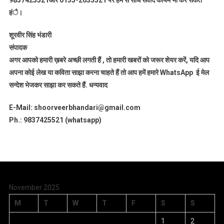
9837425521
और 0135-2635521 पर हम से सीधे संवाद कायम भी कर सकतें
हंै।
शूरवीर सिंह भंडारी
संपादक
अगर आपको हमारी ख़बरे अच्छी लगती हैं , तो हमारी खबरों को जरूर शेयर करें, यदि आप
अपना कोई लेख या कविता साझा करना चाहते हैं तो आप हमें हमारे WhatsApp ई मेल
सन्देश भेजकर साझा कर सकते हैं.
धन्यवाद
E-Mail: shoorveerbhandari@gmail.com
Ph.: 9837425521 (whatsapp)
November 2025
M
T
W
T
F
S
S
1
2