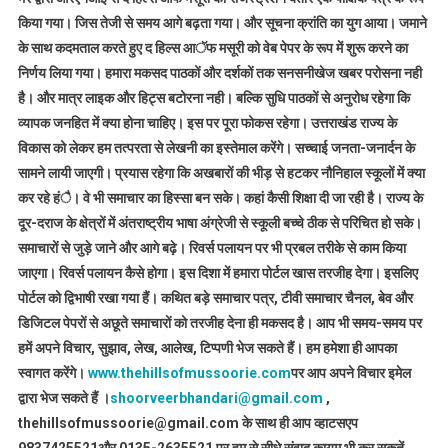
किया गया। जिस तेजी से समय आगे बढ़ता गया। और सूचना क्रांति का युग आया। जमाने
के साथ कदमताल करते हुए द हिल्स आॅफ मसूरी को वेब पेपर के रूप में शुरू करने का
निर्णय लिया गया। हमारा मकसद पाठकों और दर्शकों तक सनसनीखेज खबर परोसना नही
है। और मात्र लाइक और हिट्स बटोरना नही। बल्कि सुधि पाठकों से अनुरोध रहेगा कि
व्यापक जनहित में क्या होना चाहिए। इस पर पूरा फोकस रहेगा। उत्तराखंड राज्य के
विकास को लेकर हम तत्परता से लेखनी का इस्तेमाल करेंगे। सच्चाई जनता-जनार्दन के
सामने लायी जाएगी। प्रयास रहेगा कि अखबारों की भीड़ से हटकर नौनिहाल स्कूलों में क्या
कर रहे हंै। वे भी समाचार का हिस्सा बन सके। कहां कैसी शिक्षा दी जा रही है। राज्य के
दूर-दराज के क्षेत्रों में अंतराष्ट्रीय भाषा अंग्रेजी से स्कूली बच्चे ठीक से परिचित हो सके।
समाचारों से जुड़े जाने और आगे बढ़े। रिवर्स पलायन पर भी प्रबल तरीके से काम किया
जाएगा। रिवर्स पलायन कैसे होगा। इस दिशा में हमारा पोर्टल खास तरजीह देगा। इसलिए
पोर्टल को द्विभाषी रखा गया हैं। कथित बड़े समाचार पत्र, टीवी समाचार चैनल, बेव और
डिजिटल पेपरों से अछूते समाचारों को तरजीह देना ही मकसद है। आप भी समय-समय पर
हमें अपने विचार, सुझाव, लेख, आलेख, टिप्पणी भेज सकते हैं। हम हमेशा ही आपका
स्वागत करेंगे।
www.thehillsofmussoorie.com
पर आप अपने विचार इमेल
द्वारा भेज सकते हैं ।
shoorveerbhandari@gmail.com
,
thehillsofmussoorie@gmail.com के साथ ही आप व्हाटसएप