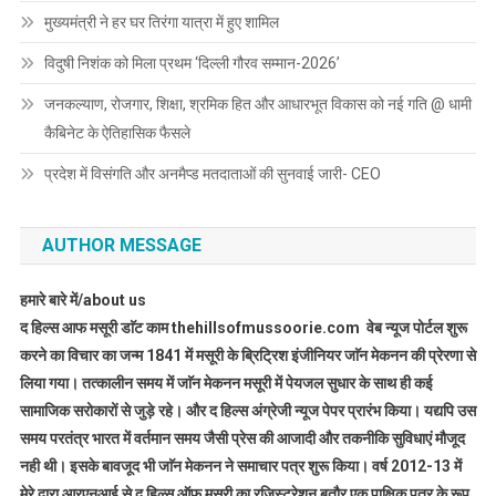
मुख्यमंत्री ने हर घर तिरंगा यात्रा में हुए शामिल
विदुषी निशंक को मिला प्रथम ‘दिल्ली गौरव सम्मान-2026’
जनकल्याण, रोजगार, शिक्षा, श्रमिक हित और आधारभूत विकास को नई गति @ धामी
कैबिनेट के ऐतिहासिक फैसले
प्रदेश में विसंगति और अनमैप्ड मतदाताओं की सुनवाई जारी- CEO
AUTHOR MESSAGE
हमारे बारे में/about us
द हिल्स आफ मसूरी डाॅट काम thehillsofmussoorie.com वेब न्यूज पोर्टल शुरू
करने का विचार का जन्म 1841 में मसूरी के ब्रिट्रिश इंजीनियर जाॅन मेकनन की प्रेरणा से
लिया गया। तत्कालीन समय में जाॅन मेकनन मसूरी में पेयजल सुधार के साथ ही कई
सामाजिक सरोकारों से जुड़े रहे। और द हिल्स अंग्रेजी न्यूज पेपर प्रारंभ किया। यद्यपि उस
समय परतंत्र भारत में वर्तमान समय जैसी प्रेस की आजादी और तकनीकि सुविधाएं मौजूद
नही थी। इसके बावजूद भी जाॅन मेकनन ने समाचार पत्र शुरू किया। वर्ष 2012-13 में
मेरे द्वारा आरएनआई से द हिल्स ऑफ मसूरी का रजिस्ट्रेशन बतौर एक पाक्षिक पत्र के रूप