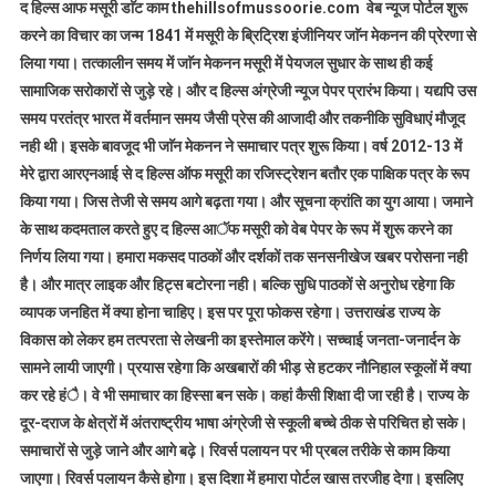
द हिल्स आफ मसूरी डाॅट काम thehillsofmussoorie.com वेब न्यूज पोर्टल शुरू
करने का विचार का जन्म 1841 में मसूरी के ब्रिट्रिश इंजीनियर जाॅन मेकनन की प्रेरणा से
लिया गया। तत्कालीन समय में जाॅन मेकनन मसूरी में पेयजल सुधार के साथ ही कई
सामाजिक सरोकारों से जुड़े रहे। और द हिल्स अंग्रेजी न्यूज पेपर प्रारंभ किया। यद्यपि उस
समय परतंत्र भारत में वर्तमान समय जैसी प्रेस की आजादी और तकनीकि सुविधाएं मौजूद
नही थी। इसके बावजूद भी जाॅन मेकनन ने समाचार पत्र शुरू किया। वर्ष 2012-13 में
मेरे द्वारा आरएनआई से द हिल्स ऑफ मसूरी का रजिस्ट्रेशन बतौर एक पाक्षिक पत्र के रूप
किया गया। जिस तेजी से समय आगे बढ़ता गया। और सूचना क्रांति का युग आया। जमाने
के साथ कदमताल करते हुए द हिल्स आॅफ मसूरी को वेब पेपर के रूप में शुरू करने का
निर्णय लिया गया। हमारा मकसद पाठकों और दर्शकों तक सनसनीखेज खबर परोसना नही
है। और मात्र लाइक और हिट्स बटोरना नही। बल्कि सुधि पाठकों से अनुरोध रहेगा कि
व्यापक जनहित में क्या होना चाहिए। इस पर पूरा फोकस रहेगा। उत्तराखंड राज्य के
विकास को लेकर हम तत्परता से लेखनी का इस्तेमाल करेंगे। सच्चाई जनता-जनार्दन के
सामने लायी जाएगी। प्रयास रहेगा कि अखबारों की भीड़ से हटकर नौनिहाल स्कूलों में क्या
कर रहे हंै। वे भी समाचार का हिस्सा बन सके। कहां कैसी शिक्षा दी जा रही है। राज्य के
दूर-दराज के क्षेत्रों में अंतराष्ट्रीय भाषा अंग्रेजी से स्कूली बच्चे ठीक से परिचित हो सके।
समाचारों से जुड़े जाने और आगे बढ़े। रिवर्स पलायन पर भी प्रबल तरीके से काम किया
जाएगा। रिवर्स पलायन कैसे होगा। इस दिशा में हमारा पोर्टल खास तरजीह देगा। इसलिए