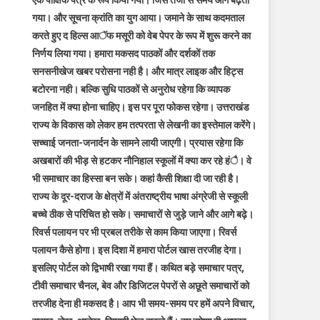
एक पाक्षिक पत्र के रूप किया गया। जिस तेजी से समय आगे बढ़ता
गया। और सूचना क्रांति का युग आया। जमाने के साथ कदमताल
करते हुए द हिल्स आॅफ मसूरी को वेब पेपर के रूप में शुरू करने का
निर्णय लिया गया। हमारा मकसद पाठकों और दर्शकों तक
सनसनीखेज खबर परोसना नही है। और मात्र लाइक और हिट्स
बटोरना नही। बल्कि सुधि पाठकों से अनुरोध रहेगा कि व्यापक
जनहित में क्या होना चाहिए। इस पर पूरा फोकस रहेगा। उत्तराखंड
राज्य के विकास को लेकर हम तत्परता से लेखनी का इस्तेमाल करेंगे।
सच्चाई जनता-जनार्दन के सामने लायी जाएगी। प्रयास रहेगा कि
अखबारों की भीड़ से हटकर नौनिहाल स्कूलों में क्या कर रहे हंै। वे
भी समाचार का हिस्सा बन सके। कहां कैसी शिक्षा दी जा रही है।
राज्य के दूर-दराज के क्षेत्रों में अंतराष्ट्रीय भाषा अंग्रेजी से स्कूली
बच्चे ठीक से परिचित हो सके। समाचारों से जुड़े जाने और आगे बढ़े।
रिवर्स पलायन पर भी प्रबल तरीके से काम किया जाएगा। रिवर्स
पलायन कैसे होगा। इस दिशा में हमारा पोर्टल खास तरजीह देगा।
इसलिए पोर्टल को द्विभाषी रखा गया हैं। कथित बड़े समाचार पत्र,
टीवी समाचार चैनल, बेव और डिजिटल पेपरों से अछूते समाचारों को
तरजीह देना ही मकसद है। आप भी समय-समय पर हमें अपने विचार,