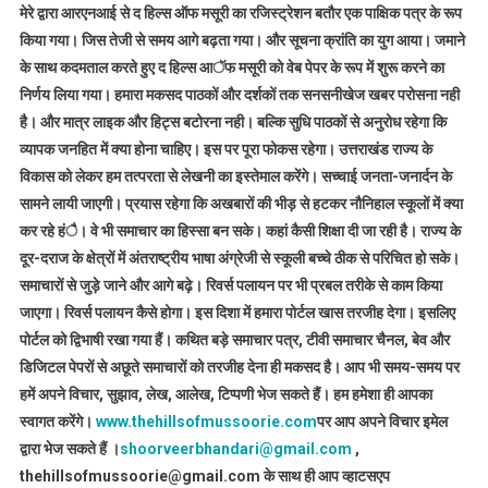
मेरे द्वारा आरएनआई से द हिल्स ऑफ मसूरी का रजिस्ट्रेशन बतौर एक पाक्षिक पत्र के रूप
किया गया। जिस तेजी से समय आगे बढ़ता गया। और सूचना क्रांति का युग आया। जमाने
के साथ कदमताल करते हुए द हिल्स आॅफ मसूरी को वेब पेपर के रूप में शुरू करने का
निर्णय लिया गया। हमारा मकसद पाठकों और दर्शकों तक सनसनीखेज खबर परोसना नही
है। और मात्र लाइक और हिट्स बटोरना नही। बल्कि सुधि पाठकों से अनुरोध रहेगा कि
व्यापक जनहित में क्या होना चाहिए। इस पर पूरा फोकस रहेगा। उत्तराखंड राज्य के
विकास को लेकर हम तत्परता से लेखनी का इस्तेमाल करेंगे। सच्चाई जनता-जनार्दन के
सामने लायी जाएगी। प्रयास रहेगा कि अखबारों की भीड़ से हटकर नौनिहाल स्कूलों में क्या
कर रहे हंै। वे भी समाचार का हिस्सा बन सके। कहां कैसी शिक्षा दी जा रही है। राज्य के
दूर-दराज के क्षेत्रों में अंतराष्ट्रीय भाषा अंग्रेजी से स्कूली बच्चे ठीक से परिचित हो सके।
समाचारों से जुड़े जाने और आगे बढ़े। रिवर्स पलायन पर भी प्रबल तरीके से काम किया
जाएगा। रिवर्स पलायन कैसे होगा। इस दिशा में हमारा पोर्टल खास तरजीह देगा। इसलिए
पोर्टल को द्विभाषी रखा गया हैं। कथित बड़े समाचार पत्र, टीवी समाचार चैनल, बेव और
डिजिटल पेपरों से अछूते समाचारों को तरजीह देना ही मकसद है। आप भी समय-समय पर
हमें अपने विचार, सुझाव, लेख, आलेख, टिप्पणी भेज सकते हैं। हम हमेशा ही आपका
स्वागत करेंगे।
www.thehillsofmussoorie.com
पर आप अपने विचार इमेल
द्वारा भेज सकते हैं ।
shoorveerbhandari@gmail.com
,
thehillsofmussoorie@gmail.com के साथ ही आप व्हाटसएप