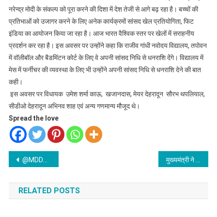
नरेन्द्र मोदी के संकल्प को पूरा करने की दिशा में देश तेजी से आगे बढ़ रहा है। बच्चों की
प्रतिभाओं को उजागर करने के लिए अनेक कार्यक्रमों सांसद खेल प्रतियोगिता, फिट
इंडिया का आयोजन किया जा रहा है। आज भारत वैश्विक स्तर पर खेलों में सराहनीय
प्रदर्शन कर रहा है। इस अवसर पर उन्होंने कहा कि राजीव गांधी नवोदय विद्यालय, तपोवन
में वॉलीबॉल और बैडमिंटन कोर्ट के लिए वे अपनी सांसद निधि से धनराशि देंगे। विद्यालय में
मेस में फर्नीचर की व्यवस्था के लिए भी उन्होंने अपनी सांसद निधि से धनराशि देने की बात
कही।
इस अवसर पर विधायक उमेश शर्मा काऊ, खजानदास, मेयर देहरादून सौरभ थपलियाल,
सीडीओ देहरादून अभिनव शाह एवं अन्य गणमान्य मौजूद थे।
Spread the love
Post
@MDDA उपाध्यक्ष तिवारी ने राजपुर रोड़ में अलसुबह सुंदरीकरण का जायज़ा लिया#अधिकारियों को दिये जरूरी निर्देश
मुख्यमंत्री ने किया ‘‘सतर्कता-हमारी साझा जिम्मेदारी’’ थीम पर आधारित जन जागरूकता कार्यक्रम का शुभारंभ
navigation
RELATED POSTS