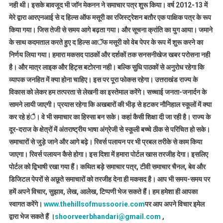
नही थी। इसके बावजूद भी जाॅन मेकनन ने समाचार पत्र शुरू किया। वर्ष 2012-13 में
मेरे द्वारा आरएनआई से द हिल्स ऑफ मसूरी का रजिस्ट्रेशन बतौर एक पाक्षिक पत्र के रूप
किया गया। जिस तेजी से समय आगे बढ़ता गया। और सूचना क्रांति का युग आया। जमाने
के साथ कदमताल करते हुए द हिल्स आॅफ मसूरी को वेब पेपर के रूप में शुरू करने का
निर्णय लिया गया। हमारा मकसद पाठकों और दर्शकों तक सनसनीखेज खबर परोसना नही
है। और मात्र लाइक और हिट्स बटोरना नही। बल्कि सुधि पाठकों से अनुरोध रहेगा कि
व्यापक जनहित में क्या होना चाहिए। इस पर पूरा फोकस रहेगा। उत्तराखंड राज्य के
विकास को लेकर हम तत्परता से लेखनी का इस्तेमाल करेंगे। सच्चाई जनता-जनार्दन के
सामने लायी जाएगी। प्रयास रहेगा कि अखबारों की भीड़ से हटकर नौनिहाल स्कूलों में क्या
कर रहे हंै। वे भी समाचार का हिस्सा बन सके। कहां कैसी शिक्षा दी जा रही है। राज्य के
दूर-दराज के क्षेत्रों में अंतराष्ट्रीय भाषा अंग्रेजी से स्कूली बच्चे ठीक से परिचित हो सके।
समाचारों से जुड़े जाने और आगे बढ़े। रिवर्स पलायन पर भी प्रबल तरीके से काम किया
जाएगा। रिवर्स पलायन कैसे होगा। इस दिशा में हमारा पोर्टल खास तरजीह देगा। इसलिए
पोर्टल को द्विभाषी रखा गया हैं। कथित बड़े समाचार पत्र, टीवी समाचार चैनल, बेव और
डिजिटल पेपरों से अछूते समाचारों को तरजीह देना ही मकसद है। आप भी समय-समय पर
हमें अपने विचार, सुझाव, लेख, आलेख, टिप्पणी भेज सकते हैं। हम हमेशा ही आपका
स्वागत करेंगे।
www.thehillsofmussoorie.com
पर आप अपने विचार इमेल
द्वारा भेज सकते हैं ।
shoorveerbhandari@gmail.com
,