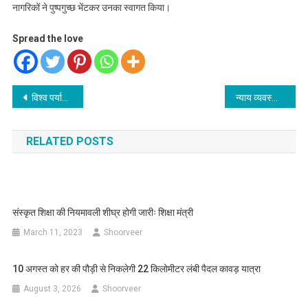
नागरिकों ने पुष्पगुच्छ भेंटकर उनका स्वागत किया।
Spread the love
Post
विश्व पर्यावरण दिवस पर ‘हरित हरिद्वार’ अभियान का शुभारंभ
न्याय व्यवस्था को अधिक समावेशी, सुलभ एवं सुदृढ़ बनाने में ‘‘जूडिशियम 2.0’’ महत्वपूर्ण पहल-मुख्यमंत्री
navigation
RELATED POSTS
संस्कृत शिक्षा की नियमावली शीघ्र होगी जारीः शिक्षा मंत्री
March 11, 2023
Shoorveer
10 अगस्त को हर की पौड़ी से निकलेगी 22 किलोमीटर लंबी पैदल कावड़ यात्रा
August 3, 2026
Shoorveer