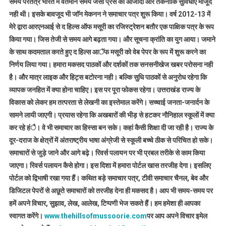
समय परतंत्र भारत में वर्तमान समय जैसी प्रेस की आजादी और तकनीकि सुविधाएं मौजूद
नही थी। इसके बावजूद भी जाॅन मेकनन ने समाचार पत्र शुरू किया। वर्ष 2012-13 में
मेरे द्वारा आरएनआई से द हिल्स ऑफ मसूरी का रजिस्ट्रेशन बतौर एक पाक्षिक पत्र के रूप
किया गया। जिस तेजी से समय आगे बढ़ता गया। और सूचना क्रांति का युग आया। जमाने
के साथ कदमताल करते हुए द हिल्स आॅफ मसूरी को वेब पेपर के रूप में शुरू करने का
निर्णय लिया गया। हमारा मकसद पाठकों और दर्शकों तक सनसनीखेज खबर परोसना नही
है। और मात्र लाइक और हिट्स बटोरना नही। बल्कि सुधि पाठकों से अनुरोध रहेगा कि
व्यापक जनहित में क्या होना चाहिए। इस पर पूरा फोकस रहेगा। उत्तराखंड राज्य के
विकास को लेकर हम तत्परता से लेखनी का इस्तेमाल करेंगे। सच्चाई जनता-जनार्दन के
सामने लायी जाएगी। प्रयास रहेगा कि अखबारों की भीड़ से हटकर नौनिहाल स्कूलों में क्या
कर रहे हंै। वे भी समाचार का हिस्सा बन सके। कहां कैसी शिक्षा दी जा रही है। राज्य के
दूर-दराज के क्षेत्रों में अंतराष्ट्रीय भाषा अंग्रेजी से स्कूली बच्चे ठीक से परिचित हो सके।
समाचारों से जुड़े जाने और आगे बढ़े। रिवर्स पलायन पर भी प्रबल तरीके से काम किया
जाएगा। रिवर्स पलायन कैसे होगा। इस दिशा में हमारा पोर्टल खास तरजीह देगा। इसलिए
पोर्टल को द्विभाषी रखा गया हैं। कथित बड़े समाचार पत्र, टीवी समाचार चैनल, बेव और
डिजिटल पेपरों से अछूते समाचारों को तरजीह देना ही मकसद है। आप भी समय-समय पर
हमें अपने विचार, सुझाव, लेख, आलेख, टिप्पणी भेज सकते हैं। हम हमेशा ही आपका
स्वागत करेंगे।
www.thehillsofmussoorie.com
पर आप अपने विचार इमेल