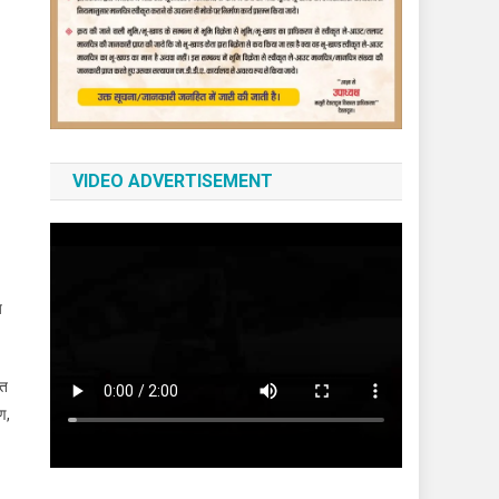
VIDEO ADVERTISEMENT
य
ित
ण,