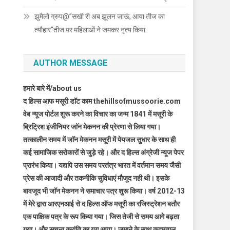
झुमैलो ग्रुप@”सखी री अब झूलन जाऊं, आया तीज का
त्यौहार”तीज पर महिलाओं ने जमकर नृत्य किया
AUTHOR MESSAGE
हमारे बारे में/about us
द हिल्स आफ मसूरी डाॅट काम thehillsofmussoorie.com
वेब न्यूज पोर्टल शुरू करने का विचार का जन्म 1841 में मसूरी के
ब्रिट्रिश इंजीनियर जाॅन मेकनन की प्रेरणा से लिया गया।
तत्कालीन समय में जाॅन मेकनन मसूरी में पेयजल सुधार के साथ ही
कई सामाजिक सरोकारों से जुड़े रहे। और द हिल्स अंग्रेजी न्यूज पेपर
प्रारंभ किया। यद्यपि उस समय परतंत्र भारत में वर्तमान समय जैसी
प्रेस की आजादी और तकनीकि सुविधाएं मौजूद नही थी। इसके
बावजूद भी जाॅन मेकनन ने समाचार पत्र शुरू किया। वर्ष 2012-13
में मेरे द्वारा आरएनआई से द हिल्स ऑफ मसूरी का रजिस्ट्रेशन बतौर
एक पाक्षिक पत्र के रूप किया गया। जिस तेजी से समय आगे बढ़ता
गया। और सूचना क्रांति का युग आया। जमाने के साथ कदमताल