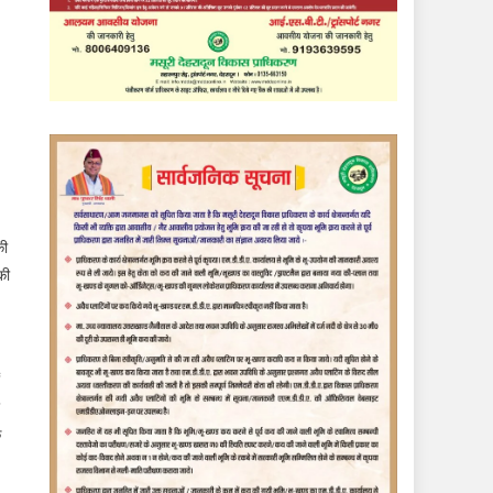
की
की
े