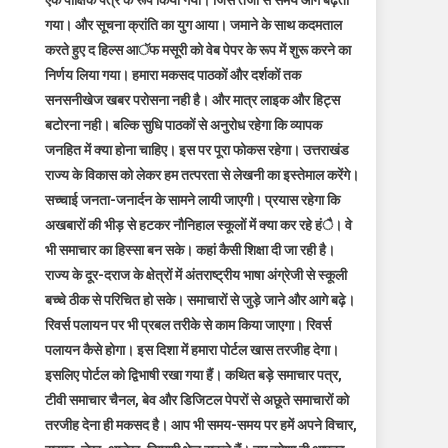
एक पाक्षिक पत्र के रूप किया गया। जिस तेजी से समय आगे बढ़ता
गया। और सूचना क्रांति का युग आया। जमाने के साथ कदमताल
करते हुए द हिल्स आॅफ मसूरी को वेब पेपर के रूप में शुरू करने का
निर्णय लिया गया। हमारा मकसद पाठकों और दर्शकों तक
सनसनीखेज खबर परोसना नही है। और मात्र लाइक और हिट्स
बटोरना नही। बल्कि सुधि पाठकों से अनुरोध रहेगा कि व्यापक
जनहित में क्या होना चाहिए। इस पर पूरा फोकस रहेगा। उत्तराखंड
राज्य के विकास को लेकर हम तत्परता से लेखनी का इस्तेमाल करेंगे।
सच्चाई जनता-जनार्दन के सामने लायी जाएगी। प्रयास रहेगा कि
अखबारों की भीड़ से हटकर नौनिहाल स्कूलों में क्या कर रहे हंै। वे
भी समाचार का हिस्सा बन सके। कहां कैसी शिक्षा दी जा रही है।
राज्य के दूर-दराज के क्षेत्रों में अंतराष्ट्रीय भाषा अंग्रेजी से स्कूली
बच्चे ठीक से परिचित हो सके। समाचारों से जुड़े जाने और आगे बढ़े।
रिवर्स पलायन पर भी प्रबल तरीके से काम किया जाएगा। रिवर्स
पलायन कैसे होगा। इस दिशा में हमारा पोर्टल खास तरजीह देगा।
इसलिए पोर्टल को द्विभाषी रखा गया हैं। कथित बड़े समाचार पत्र,
टीवी समाचार चैनल, बेव और डिजिटल पेपरों से अछूते समाचारों को
तरजीह देना ही मकसद है। आप भी समय-समय पर हमें अपने विचार,