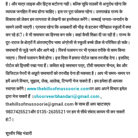
है। और मात्र लाइक और हिट्स बटोरना नही। बल्कि सुधि पाठकों से अनुरोध रहेगा कि
व्यापक जनहित में क्या होना चाहिए। इस पर पूरा फोकस रहेगा। उत्तराखंड राज्य के
विकास को लेकर हम तत्परता से लेखनी का इस्तेमाल करेंगे। सच्चाई जनता-जनार्दन के
सामने लायी जाएगी। प्रयास रहेगा कि अखबारों की भीड़ से हटकर नौनिहाल स्कूलों में क्या
कर रहे हंै। वे भी समाचार का हिस्सा बन सके। कहां कैसी शिक्षा दी जा रही है। राज्य के
दूर-दराज के क्षेत्रों में अंतराष्ट्रीय भाषा अंग्रेजी से स्कूली बच्चे ठीक से परिचित हो सके।
समाचारों से जुड़े जाने और आगे बढ़े। रिवर्स पलायन पर भी प्रबल तरीके से काम किया
जाएगा। रिवर्स पलायन कैसे होगा। इस दिशा में हमारा पोर्टल खास तरजीह देगा। इसलिए
पोर्टल को द्विभाषी रखा गया हैं। कथित बड़े समाचार पत्र, टीवी समाचार चैनल, बेव और
डिजिटल पेपरों से अछूते समाचारों को तरजीह देना ही मकसद है। आप भी समय-समय पर
हमें अपने विचार, सुझाव, लेख, आलेख, टिप्पणी भेज सकते हैं। हम हमेशा ही आपका
स्वागत करेंगे।
www.thehillsofmussoorie.com
पर आप अपने विचार इमेल
द्वारा भेज सकते हैं ।
shoorveerbhandari@gmail.com
,
thehillsofmussoorie@gmail.com के साथ ही आप व्हाटसएप
9837425521
और 0135-2635521 पर हम से सीधे संवाद कायम भी कर सकतें
हंै।
शूरवीर सिंह भंडारी