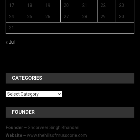
17
18
19
20
21
22
23
24
25
26
27
28
29
30
31
« Jul
CATEGORIES
Categories
FOUNDER
Founder –
Shoorveer Singh Bhandari
Website –
www.thehillsofmussoorie.com