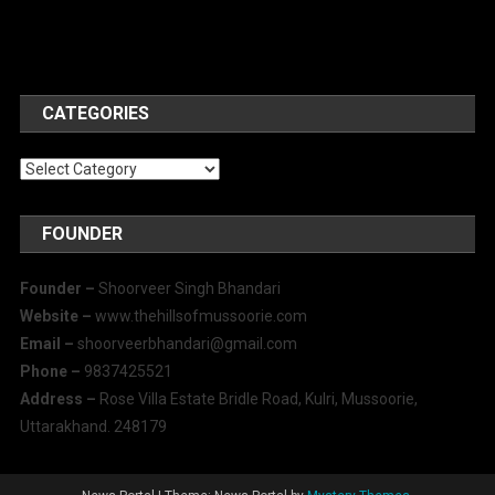
CATEGORIES
Categories
FOUNDER
Founder –
Shoorveer Singh Bhandari
Website –
www.thehillsofmussoorie.com
Email –
shoorveerbhandari@gmail.com
Phone –
9837425521
Address –
Rose Villa Estate Bridle Road, Kulri, Mussoorie,
Uttarakhand. 248179