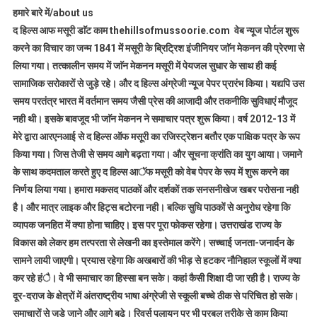
हमारे बारे में/about us
द हिल्स आफ मसूरी डाॅट काम thehillsofmussoorie.com वेब न्यूज पोर्टल शुरू
करने का विचार का जन्म 1841 में मसूरी के ब्रिट्रिश इंजीनियर जाॅन मेकनन की प्रेरणा से
लिया गया। तत्कालीन समय में जाॅन मेकनन मसूरी में पेयजल सुधार के साथ ही कई
सामाजिक सरोकारों से जुड़े रहे। और द हिल्स अंग्रेजी न्यूज पेपर प्रारंभ किया। यद्यपि उस
समय परतंत्र भारत में वर्तमान समय जैसी प्रेस की आजादी और तकनीकि सुविधाएं मौजूद
नही थी। इसके बावजूद भी जाॅन मेकनन ने समाचार पत्र शुरू किया। वर्ष 2012-13 में
मेरे द्वारा आरएनआई से द हिल्स ऑफ मसूरी का रजिस्ट्रेशन बतौर एक पाक्षिक पत्र के रूप
किया गया। जिस तेजी से समय आगे बढ़ता गया। और सूचना क्रांति का युग आया। जमाने
के साथ कदमताल करते हुए द हिल्स आॅफ मसूरी को वेब पेपर के रूप में शुरू करने का
निर्णय लिया गया। हमारा मकसद पाठकों और दर्शकों तक सनसनीखेज खबर परोसना नही
है। और मात्र लाइक और हिट्स बटोरना नही। बल्कि सुधि पाठकों से अनुरोध रहेगा कि
व्यापक जनहित में क्या होना चाहिए। इस पर पूरा फोकस रहेगा। उत्तराखंड राज्य के
विकास को लेकर हम तत्परता से लेखनी का इस्तेमाल करेंगे। सच्चाई जनता-जनार्दन के
सामने लायी जाएगी। प्रयास रहेगा कि अखबारों की भीड़ से हटकर नौनिहाल स्कूलों में क्या
कर रहे हंै। वे भी समाचार का हिस्सा बन सके। कहां कैसी शिक्षा दी जा रही है। राज्य के
दूर-दराज के क्षेत्रों में अंतराष्ट्रीय भाषा अंग्रेजी से स्कूली बच्चे ठीक से परिचित हो सके।
समाचारों से जुड़े जाने और आगे बढ़े। रिवर्स पलायन पर भी प्रबल तरीके से काम किया