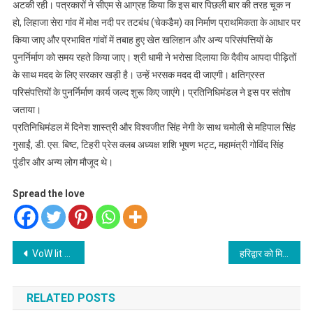
अटकी रही। पत्रकारों ने सीएम से आग्रह किया कि इस बार पिछली बार की तरह चूक न
हो, लिहाजा सेरा गांव में मोक्ष नदी पर तटबंध (चेकडैम) का निर्माण प्राथमिकता के आधार पर
किया जाए और प्रभावित गांवों में तबाह हुए खेत खलिहान और अन्य परिसंपत्तियों के
पुनर्निर्माण को समय रहते किया जाए। श्री धामी ने भरोसा दिलाया कि दैवीय आपदा पीड़ितों
के साथ मदद के लिए सरकार खड़ी है। उन्हें भरसक मदद दी जाएगी। क्षतिग्रस्त
परिसंपत्तियों के पुनर्निर्माण कार्य जल्द शुरू किए जाएंगे। प्रतिनिधिमंडल ने इस पर संतोष
जताया।
प्रतिनिधिमंडल में दिनेश शास्त्री और विश्वजीत सिंह नेगी के साथ चमोली से महिपाल सिंह
गुसाईं, डी. एस. बिष्ट, टिहरी प्रेस क्लब अध्यक्ष शशि भूषण भट्ट, महामंत्री गोविंद सिंह
पुंडीर और अन्य लोग मौजूद थे।
Spread the love
Post
VoW lit fest begins on 25th at hotel madhuban dehradun
हरिद्वार को मिलेगी जाम से राहत, नवंबर से एलिवेटेड हाईवे निर्माण शुरू: त्रिवेन्द्र
navigation
RELATED POSTS