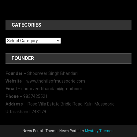
CATEGORIES
Categories
FOUNDER
Founder –
Shoorveer Singh Bhandari
Website –
www.thehillsofmussoorie.com
Email –
shoorveerbhandari@gmail.com
Phone –
9837425521
Address –
Rose Villa Estate Bridle Road, Kulri, Mussoorie,
Uttarakhand. 248179
News Portal
|
Theme: News Portal by
Mystery Themes
.