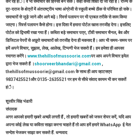
कर रहे हंै। वे भी समाचार का हिस्सा बन सके। कहां कैसी शिक्षा दी जा रही है। राज्य के
दूर-दराज के क्षेत्रों में अंतराष्ट्रीय भाषा अंग्रेजी से स्कूली बच्चे ठीक से परिचित हो सके।
समाचारों से जुड़े जाने और आगे बढ़े। रिवर्स पलायन पर भी प्रबल तरीके से काम किया
जाएगा। रिवर्स पलायन कैसे होगा। इस दिशा में हमारा पोर्टल खास तरजीह देगा। इसलिए
पोर्टल को द्विभाषी रखा गया हैं। कथित बड़े समाचार पत्र, टीवी समाचार चैनल, बेव और
डिजिटल पेपरों से अछूते समाचारों को तरजीह देना ही मकसद है। आप भी समय-समय पर
हमें अपने विचार, सुझाव, लेख, आलेख, टिप्पणी भेज सकते हैं। हम हमेशा ही आपका
स्वागत करेंगे।
www.thehillsofmussoorie.com
पर आप अपने विचार इमेल
द्वारा भेज सकते हैं ।
shoorveerbhandari@gmail.com
,
thehillsofmussoorie@gmail.com के साथ ही आप व्हाटसएप
9837425521
और 0135-2635521 पर हम से सीधे संवाद कायम भी कर सकतें
हंै।
शूरवीर सिंह भंडारी
संपादक
अगर आपको हमारी ख़बरे अच्छी लगती हैं , तो हमारी खबरों को जरूर शेयर करें, यदि आप
अपना कोई लेख या कविता साझा करना चाहते हैं तो आप हमें हमारे WhatsApp ई मेल
सन्देश भेजकर साझा कर सकते हैं.
धन्यवाद