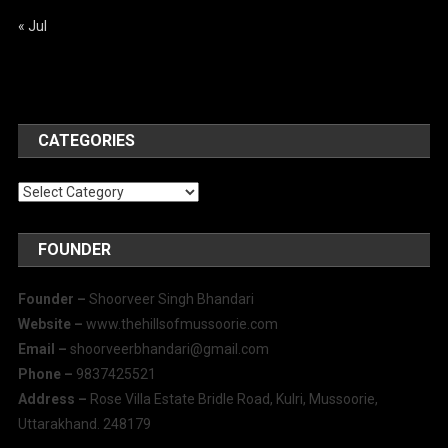
« Jul
CATEGORIES
Categories
FOUNDER
Founder –
Shoorveer Singh Bhandari
Website –
www.thehillsofmussoorie.com
Email –
shoorveerbhandari@gmail.com
Phone –
9837425521
Address –
Rose Villa Estate Bridle Road, Kulri, Mussoorie,
Uttarakhand. 248179