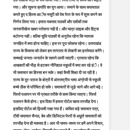
एक पाक्षिक पत्र के रूप किया गया। जिस तेजी से समय आगे बढ़ता
गया। और सूचना क्रांति का युग आया। जमाने के साथ कदमताल
करते हुए द हिल्स आॅफ मसूरी को वेब पेपर के रूप में शुरू करने का
निर्णय लिया गया। हमारा मकसद पाठकों और दर्शकों तक
सनसनीखेज खबर परोसना नही है। और मात्र लाइक और हिट्स
बटोरना नही। बल्कि सुधि पाठकों से अनुरोध रहेगा कि व्यापक
जनहित में क्या होना चाहिए। इस पर पूरा फोकस रहेगा। उत्तराखंड
राज्य के विकास को लेकर हम तत्परता से लेखनी का इस्तेमाल करेंगे।
सच्चाई जनता-जनार्दन के सामने लायी जाएगी। प्रयास रहेगा कि
अखबारों की भीड़ से हटकर नौनिहाल स्कूलों में क्या कर रहे हंै। वे
भी समाचार का हिस्सा बन सके। कहां कैसी शिक्षा दी जा रही है।
राज्य के दूर-दराज के क्षेत्रों में अंतराष्ट्रीय भाषा अंग्रेजी से स्कूली
बच्चे ठीक से परिचित हो सके। समाचारों से जुड़े जाने और आगे बढ़े।
रिवर्स पलायन पर भी प्रबल तरीके से काम किया जाएगा। रिवर्स
पलायन कैसे होगा। इस दिशा में हमारा पोर्टल खास तरजीह देगा।
इसलिए पोर्टल को द्विभाषी रखा गया हैं। कथित बड़े समाचार पत्र,
टीवी समाचार चैनल, बेव और डिजिटल पेपरों से अछूते समाचारों को
तरजीह देना ही मकसद है। आप भी समय-समय पर हमें अपने विचार,