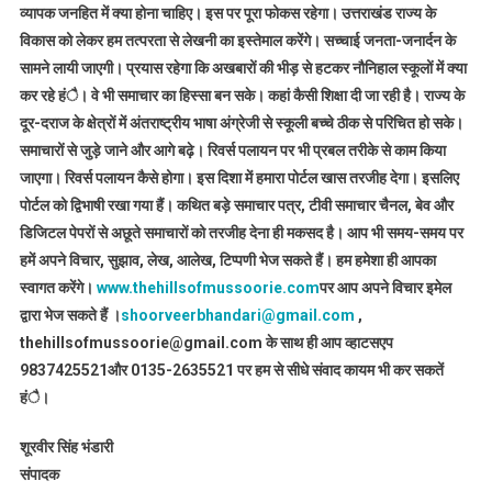
व्यापक जनहित में क्या होना चाहिए। इस पर पूरा फोकस रहेगा। उत्तराखंड राज्य के
विकास को लेकर हम तत्परता से लेखनी का इस्तेमाल करेंगे। सच्चाई जनता-जनार्दन के
सामने लायी जाएगी। प्रयास रहेगा कि अखबारों की भीड़ से हटकर नौनिहाल स्कूलों में क्या
कर रहे हंै। वे भी समाचार का हिस्सा बन सके। कहां कैसी शिक्षा दी जा रही है। राज्य के
दूर-दराज के क्षेत्रों में अंतराष्ट्रीय भाषा अंग्रेजी से स्कूली बच्चे ठीक से परिचित हो सके।
समाचारों से जुड़े जाने और आगे बढ़े। रिवर्स पलायन पर भी प्रबल तरीके से काम किया
जाएगा। रिवर्स पलायन कैसे होगा। इस दिशा में हमारा पोर्टल खास तरजीह देगा। इसलिए
पोर्टल को द्विभाषी रखा गया हैं। कथित बड़े समाचार पत्र, टीवी समाचार चैनल, बेव और
डिजिटल पेपरों से अछूते समाचारों को तरजीह देना ही मकसद है। आप भी समय-समय पर
हमें अपने विचार, सुझाव, लेख, आलेख, टिप्पणी भेज सकते हैं। हम हमेशा ही आपका
स्वागत करेंगे।
www.thehillsofmussoorie.com
पर आप अपने विचार इमेल
द्वारा भेज सकते हैं ।
shoorveerbhandari@gmail.com
,
thehillsofmussoorie@gmail.com के साथ ही आप व्हाटसएप
9837425521
और 0135-2635521 पर हम से सीधे संवाद कायम भी कर सकतें
हंै।
शूरवीर सिंह भंडारी
संपादक