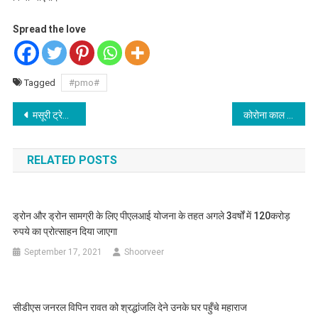
Spread the love
Tagged
#pmo#
Post
मसूरी ट्रेडर्स एसोसियेशन ने 50 जरूरतमंदों को राशन किट बांटी
कोरोना काल के बारे में क्या बोले डॉ. हर्षवर्धन जानने के लिए लिंक पर करें click
navigation
RELATED POSTS
ड्रोन और ड्रोन सामग्री के लिए पीएलआई योजना के तहत अगले 3वर्षों में 120करोड़
रुपये का प्रोत्साहन दिया जाएगा
September 17, 2021
Shoorveer
सीडीएस जनरल विपिन रावत को श्रद्धांजलि देने उनके घर पहुँचे महाराज