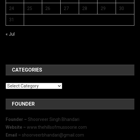
24
25
26
27
28
29
30
31
« Jul
CATEGORIES
Categories
FOUNDER
Founder –
Shoorveer Singh Bhandari
Website –
www.thehillsofmussoorie.com
Email –
shoorveerbhandari@gmail.com