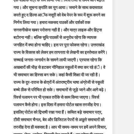
एक पाक्षिक पत्र के रूप किया गया। जिस तेजी से समय आगे बढ़ता
गया। और सूचना क्रांति का युग आया। जमाने के साथ कदमताल
करते हुए द हिल्स आॅफ मसूरी को वेब पेपर के रूप में शुरू करने का
निर्णय लिया गया। हमारा मकसद पाठकों और दर्शकों तक
सनसनीखेज खबर परोसना नही है। और मात्र लाइक और हिट्स
बटोरना नही। बल्कि सुधि पाठकों से अनुरोध रहेगा कि व्यापक
जनहित में क्या होना चाहिए। इस पर पूरा फोकस रहेगा। उत्तराखंड
राज्य के विकास को लेकर हम तत्परता से लेखनी का इस्तेमाल करेंगे।
सच्चाई जनता-जनार्दन के सामने लायी जाएगी। प्रयास रहेगा कि
अखबारों की भीड़ से हटकर नौनिहाल स्कूलों में क्या कर रहे हंै। वे
भी समाचार का हिस्सा बन सके। कहां कैसी शिक्षा दी जा रही है।
राज्य के दूर-दराज के क्षेत्रों में अंतराष्ट्रीय भाषा अंग्रेजी से स्कूली
बच्चे ठीक से परिचित हो सके। समाचारों से जुड़े जाने और आगे बढ़े।
रिवर्स पलायन पर भी प्रबल तरीके से काम किया जाएगा। रिवर्स
पलायन कैसे होगा। इस दिशा में हमारा पोर्टल खास तरजीह देगा।
इसलिए पोर्टल को द्विभाषी रखा गया हैं। कथित बड़े समाचार पत्र,
टीवी समाचार चैनल, बेव और डिजिटल पेपरों से अछूते समाचारों को
तरजीह देना ही मकसद है। आप भी समय-समय पर हमें अपने विचार,