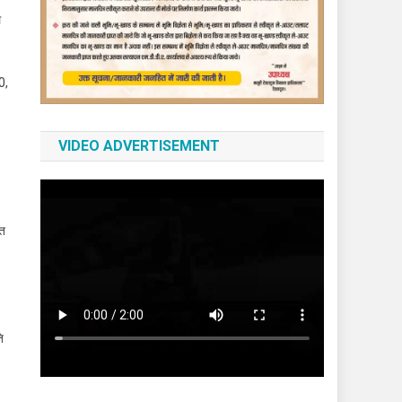
े
0,
VIDEO ADVERTISEMENT
ृत
ि