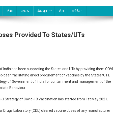
शिक्षा
अपराध
देहरादून
खेल
मनोरंजन
oses Provided To States/UTs
of India has been supporting the States and UTs by providing them COV
also been facilitating direct procurement of vaccines by the States/UTs.
strategy of Government of India for containment and management of the
riate Behaviour.
-3 Strategy of Covid-19 Vaccination has started from 1st May 2021.
ral Drugs Laboratory (CDL) cleared vaccine doses of any manufacturer