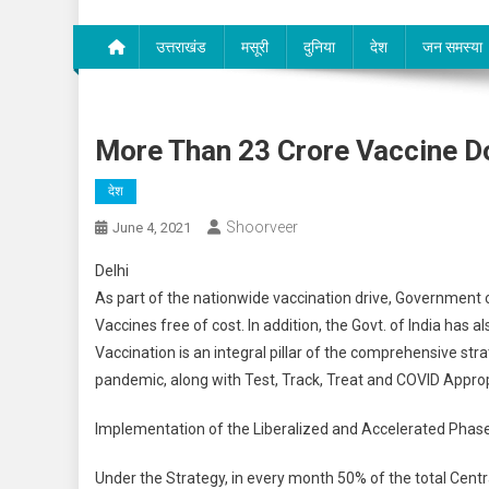
उत्तराखंड
मसूरी
दुनिया
देश
जन समस्या
More Than 23 Crore Vaccine D
देश
Shoorveer
June 4, 2021
Delhi
As part of the nationwide vaccination drive, Government 
Vaccines free of cost. In addition, the Govt. of India has 
Vaccination is an integral pillar of the comprehensive 
pandemic, along with Test, Track, Treat and COVID Approp
Implementation of the Liberalized and Accelerated Phase
Under the Strategy, in every month 50% of the total Cent