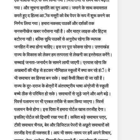
एक पाक्षिक पत्र के रूप किया गया। जिस तेजी से समय आगे बढ़ता
गया। और सूचना क्रांति का युग आया। जमाने के साथ कदमताल
करते हुए द हिल्स आॅफ मसूरी को वेब पेपर के रूप में शुरू करने का
निर्णय लिया गया। हमारा मकसद पाठकों और दर्शकों तक
सनसनीखेज खबर परोसना नही है। और मात्र लाइक और हिट्स
बटोरना नही। बल्कि सुधि पाठकों से अनुरोध रहेगा कि व्यापक
जनहित में क्या होना चाहिए। इस पर पूरा फोकस रहेगा। उत्तराखंड
राज्य के विकास को लेकर हम तत्परता से लेखनी का इस्तेमाल करेंगे।
सच्चाई जनता-जनार्दन के सामने लायी जाएगी। प्रयास रहेगा कि
अखबारों की भीड़ से हटकर नौनिहाल स्कूलों में क्या कर रहे हंै। वे
भी समाचार का हिस्सा बन सके। कहां कैसी शिक्षा दी जा रही है।
राज्य के दूर-दराज के क्षेत्रों में अंतराष्ट्रीय भाषा अंग्रेजी से स्कूली
बच्चे ठीक से परिचित हो सके। समाचारों से जुड़े जाने और आगे बढ़े।
रिवर्स पलायन पर भी प्रबल तरीके से काम किया जाएगा। रिवर्स
पलायन कैसे होगा। इस दिशा में हमारा पोर्टल खास तरजीह देगा।
इसलिए पोर्टल को द्विभाषी रखा गया हैं। कथित बड़े समाचार पत्र,
टीवी समाचार चैनल, बेव और डिजिटल पेपरों से अछूते समाचारों को
तरजीह देना ही मकसद है। आप भी समय-समय पर हमें अपने विचार,