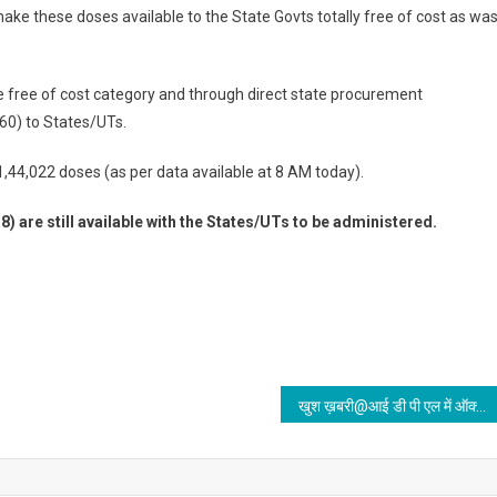
make these doses available to the State Govts totally free of cost as wa
e free of cost category and through direct state procurement
60) to States/UTs.
1,44,022 doses (as per data available at 8 AM today).
 are still available with the States/UTs to be administered.
खुश ख़बरी@आई डी पी एल में ऑक्सीजन प्लांट चालू