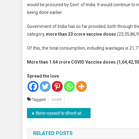
would be procured by Govt. of India. It would continue to 
being done earlier.
Government of India has so far provided, both through th
category,
more than 23 crore vaccine doses
(23,35,86,9
Of this, the total consumption, including wastages is 21,7
More than 1.64 crore COVID Vaccine doses (1,64,42,938)
Spread the love
Tagged
covid
Post
दिवंगत पत्रकारों के परिजनों को मिलेगी 5-5 लाख की आर्थिक सहायता-मुख्यमंत्री
navigation
RELATED POSTS