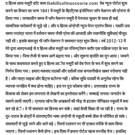
द हिल्स आफ मसूरी डाॅट काम thehillsofmussoorie.com वेब न्यूज पोर्टल शुरू
करने का विचार का जन्म 1841 में मसूरी के ब्रिट्रिश इंजीनियर जाॅन मेकनन की प्रेरणा से
लिया गया। तत्कालीन समय में जाॅन मेकनन मसूरी में पेयजल सुधार के साथ ही कई
सामाजिक सरोकारों से जुड़े रहे। और द हिल्स अंग्रेजी न्यूज पेपर प्रारंभ किया। यद्यपि उस
समय परतंत्र भारत में वर्तमान समय जैसी प्रेस की आजादी और तकनीकि सुविधाएं मौजूद
नही थी। इसके बावजूद भी जाॅन मेकनन ने समाचार पत्र शुरू किया। वर्ष 2012-13 में
मेरे द्वारा आरएनआई से द हिल्स ऑफ मसूरी का रजिस्ट्रेशन बतौर एक पाक्षिक पत्र के रूप
किया गया। जिस तेजी से समय आगे बढ़ता गया। और सूचना क्रांति का युग आया। जमाने
के साथ कदमताल करते हुए द हिल्स आॅफ मसूरी को वेब पेपर के रूप में शुरू करने का
निर्णय लिया गया। हमारा मकसद पाठकों और दर्शकों तक सनसनीखेज खबर परोसना नही
है। और मात्र लाइक और हिट्स बटोरना नही। बल्कि सुधि पाठकों से अनुरोध रहेगा कि
व्यापक जनहित में क्या होना चाहिए। इस पर पूरा फोकस रहेगा। उत्तराखंड राज्य के
विकास को लेकर हम तत्परता से लेखनी का इस्तेमाल करेंगे। सच्चाई जनता-जनार्दन के
सामने लायी जाएगी। प्रयास रहेगा कि अखबारों की भीड़ से हटकर नौनिहाल स्कूलों में क्या
कर रहे हंै। वे भी समाचार का हिस्सा बन सके। कहां कैसी शिक्षा दी जा रही है। राज्य के
दूर-दराज के क्षेत्रों में अंतराष्ट्रीय भाषा अंग्रेजी से स्कूली बच्चे ठीक से परिचित हो सके।
समाचारों से जुड़े जाने और आगे बढ़े। रिवर्स पलायन पर भी प्रबल तरीके से काम किया
जाएगा। रिवर्स पलायन कैसे होगा। इस दिशा में हमारा पोर्टल खास तरजीह देगा। इसलिए