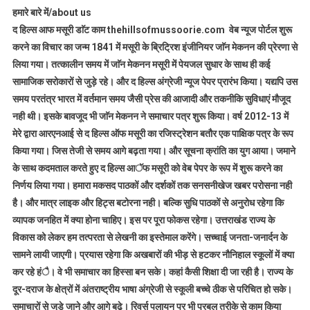
हमारे बारे में/about us
द हिल्स आफ मसूरी डाॅट काम thehillsofmussoorie.com वेब न्यूज पोर्टल शुरू
करने का विचार का जन्म 1841 में मसूरी के ब्रिट्रिश इंजीनियर जाॅन मेकनन की प्रेरणा से
लिया गया। तत्कालीन समय में जाॅन मेकनन मसूरी में पेयजल सुधार के साथ ही कई
सामाजिक सरोकारों से जुड़े रहे। और द हिल्स अंग्रेजी न्यूज पेपर प्रारंभ किया। यद्यपि उस
समय परतंत्र भारत में वर्तमान समय जैसी प्रेस की आजादी और तकनीकि सुविधाएं मौजूद
नही थी। इसके बावजूद भी जाॅन मेकनन ने समाचार पत्र शुरू किया। वर्ष 2012-13 में
मेरे द्वारा आरएनआई से द हिल्स ऑफ मसूरी का रजिस्ट्रेशन बतौर एक पाक्षिक पत्र के रूप
किया गया। जिस तेजी से समय आगे बढ़ता गया। और सूचना क्रांति का युग आया। जमाने
के साथ कदमताल करते हुए द हिल्स आॅफ मसूरी को वेब पेपर के रूप में शुरू करने का
निर्णय लिया गया। हमारा मकसद पाठकों और दर्शकों तक सनसनीखेज खबर परोसना नही
है। और मात्र लाइक और हिट्स बटोरना नही। बल्कि सुधि पाठकों से अनुरोध रहेगा कि
व्यापक जनहित में क्या होना चाहिए। इस पर पूरा फोकस रहेगा। उत्तराखंड राज्य के
विकास को लेकर हम तत्परता से लेखनी का इस्तेमाल करेंगे। सच्चाई जनता-जनार्दन के
सामने लायी जाएगी। प्रयास रहेगा कि अखबारों की भीड़ से हटकर नौनिहाल स्कूलों में क्या
कर रहे हंै। वे भी समाचार का हिस्सा बन सके। कहां कैसी शिक्षा दी जा रही है। राज्य के
दूर-दराज के क्षेत्रों में अंतराष्ट्रीय भाषा अंग्रेजी से स्कूली बच्चे ठीक से परिचित हो सके।
समाचारों से जुड़े जाने और आगे बढ़े। रिवर्स पलायन पर भी प्रबल तरीके से काम किया