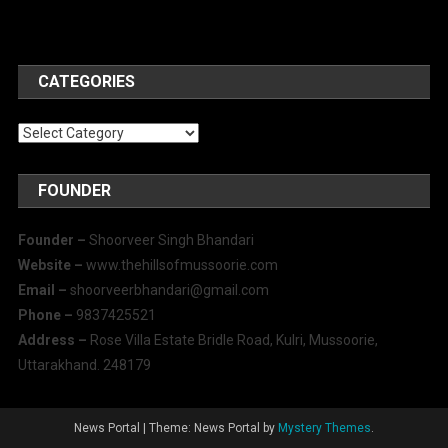
CATEGORIES
Categories
FOUNDER
Founder –
Shoorveer Singh Bhandari
Website –
www.thehillsofmussoorie.com
Email –
shoorveerbhandari@gmail.com
Phone –
9837425521
Address –
Rose Villa Estate Bridle Road, Kulri, Mussoorie,
Uttarakhand. 248179
News Portal
|
Theme: News Portal by
Mystery Themes
.