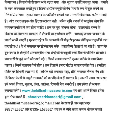
किया गया। जिस तेजी से समय आगे बढ़ता गया। और सूचना क्रांति का युग आया। जमाने
के साथ कदमताल करते हुए द हिल्स आॅफ मसूरी को वेब पेपर के रूप में शुरू करने का
निर्णय लिया गया। हमारा मकसद पाठकों और दर्शकों तक सनसनीखेज खबर परोसना नही
है। और मात्र लाइक और हिट्स बटोरना नही। बल्कि सुधि पाठकों से अनुरोध रहेगा कि
व्यापक जनहित में क्या होना चाहिए। इस पर पूरा फोकस रहेगा। उत्तराखंड राज्य के
विकास को लेकर हम तत्परता से लेखनी का इस्तेमाल करेंगे। सच्चाई जनता-जनार्दन के
सामने लायी जाएगी। प्रयास रहेगा कि अखबारों की भीड़ से हटकर नौनिहाल स्कूलों में क्या
कर रहे हंै। वे भी समाचार का हिस्सा बन सके। कहां कैसी शिक्षा दी जा रही है। राज्य के
दूर-दराज के क्षेत्रों में अंतराष्ट्रीय भाषा अंग्रेजी से स्कूली बच्चे ठीक से परिचित हो सके।
समाचारों से जुड़े जाने और आगे बढ़े। रिवर्स पलायन पर भी प्रबल तरीके से काम किया
जाएगा। रिवर्स पलायन कैसे होगा। इस दिशा में हमारा पोर्टल खास तरजीह देगा। इसलिए
पोर्टल को द्विभाषी रखा गया हैं। कथित बड़े समाचार पत्र, टीवी समाचार चैनल, बेव और
डिजिटल पेपरों से अछूते समाचारों को तरजीह देना ही मकसद है। आप भी समय-समय पर
हमें अपने विचार, सुझाव, लेख, आलेख, टिप्पणी भेज सकते हैं। हम हमेशा ही आपका
स्वागत करेंगे।
www.thehillsofmussoorie.com
पर आप अपने विचार इमेल
द्वारा भेज सकते हैं ।
shoorveerbhandari@gmail.com
,
thehillsofmussoorie@gmail.com के साथ ही आप व्हाटसएप
9837425521
और 0135-2635521 पर हम से सीधे संवाद कायम भी कर सकतें