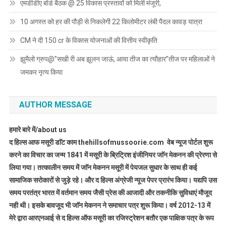
एमडीडीए बोर्ड बैठक @ 25 विकास प्रस्तावों को मिली मंजूरी,
10 अगस्त को हर की पौड़ी से निकलेगी 22 किलोमीटर लंबी पैदल कावड़ यात्रा
CM ने दी 150 cr के विकास योजनाओं की वित्तीय स्वीकृति
झुमैलो ग्रुप@”सखी री अब झूलन जाऊं, आया तीज का त्यौहार”तीज पर महिलाओं ने
जमकर नृत्य किया
AUTHOR MESSAGE
हमारे बारे में/about us
द हिल्स आफ मसूरी डाॅट काम thehillsofmussoorie.com वेब न्यूज पोर्टल शुरू
करने का विचार का जन्म 1841 में मसूरी के ब्रिट्रिश इंजीनियर जाॅन मेकनन की प्रेरणा से
लिया गया। तत्कालीन समय में जाॅन मेकनन मसूरी में पेयजल सुधार के साथ ही कई
सामाजिक सरोकारों से जुड़े रहे। और द हिल्स अंग्रेजी न्यूज पेपर प्रारंभ किया। यद्यपि उस
समय परतंत्र भारत में वर्तमान समय जैसी प्रेस की आजादी और तकनीकि सुविधाएं मौजूद
नही थी। इसके बावजूद भी जाॅन मेकनन ने समाचार पत्र शुरू किया। वर्ष 2012-13 में
मेरे द्वारा आरएनआई से द हिल्स ऑफ मसूरी का रजिस्ट्रेशन बतौर एक पाक्षिक पत्र के रूप