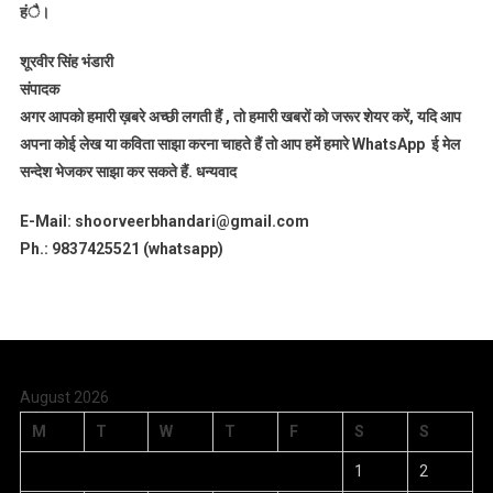
हंै।
शूरवीर सिंह भंडारी
संपादक
अगर आपको हमारी ख़बरे अच्छी लगती हैं , तो हमारी खबरों को जरूर शेयर करें, यदि आप
अपना कोई लेख या कविता साझा करना चाहते हैं तो आप हमें हमारे WhatsApp ई मेल
सन्देश भेजकर साझा कर सकते हैं.
धन्यवाद
E-Mail: shoorveerbhandari@gmail.com
Ph.: 9837425521 (whatsapp)
August 2026
M
T
W
T
F
S
S
1
2