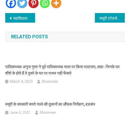
Post
महाविद्यालयों में दिया जायेगा उद्यमिता एवं कौशल विकास प्रशिक्षण
मसूरी ट्रेडर्स एसोसियेशन की नवगठित कार्यकारणी का शपथ ग्रहण संपन्न
navigation
RELATED POSTS
पालिकाध्यक्ष अनुज गुप्ता ने पूर्व पालिकाध्यक्ष मल्ल पर किया पलटवार, कहा- जिनके घर
शीशे के होते हैं वे दूसरे के घर पर पत्थर नही फेंकते
March 4, 2023
Shoorveer
मसूरी के सरकारी सस्ते गल्ले की दुकानों का औैचक निरीक्षण, हडकंप
June 3, 2021
Shoorveer