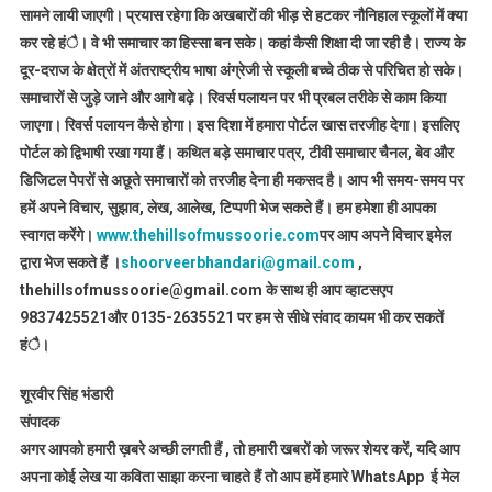
सामने लायी जाएगी। प्रयास रहेगा कि अखबारों की भीड़ से हटकर नौनिहाल स्कूलों में क्या
कर रहे हंै। वे भी समाचार का हिस्सा बन सके। कहां कैसी शिक्षा दी जा रही है। राज्य के
दूर-दराज के क्षेत्रों में अंतराष्ट्रीय भाषा अंग्रेजी से स्कूली बच्चे ठीक से परिचित हो सके।
समाचारों से जुड़े जाने और आगे बढ़े। रिवर्स पलायन पर भी प्रबल तरीके से काम किया
जाएगा। रिवर्स पलायन कैसे होगा। इस दिशा में हमारा पोर्टल खास तरजीह देगा। इसलिए
पोर्टल को द्विभाषी रखा गया हैं। कथित बड़े समाचार पत्र, टीवी समाचार चैनल, बेव और
डिजिटल पेपरों से अछूते समाचारों को तरजीह देना ही मकसद है। आप भी समय-समय पर
हमें अपने विचार, सुझाव, लेख, आलेख, टिप्पणी भेज सकते हैं। हम हमेशा ही आपका
स्वागत करेंगे।
www.thehillsofmussoorie.com
पर आप अपने विचार इमेल
द्वारा भेज सकते हैं ।
shoorveerbhandari@gmail.com
,
thehillsofmussoorie@gmail.com के साथ ही आप व्हाटसएप
9837425521
और 0135-2635521 पर हम से सीधे संवाद कायम भी कर सकतें
हंै।
शूरवीर सिंह भंडारी
संपादक
अगर आपको हमारी ख़बरे अच्छी लगती हैं , तो हमारी खबरों को जरूर शेयर करें, यदि आप
अपना कोई लेख या कविता साझा करना चाहते हैं तो आप हमें हमारे WhatsApp ई मेल