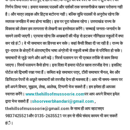
निर्णय लिया गया। हमारा मकसद पाठकों और दर्शकों तक सनसनीखेज खबर परोसना नही
है। और मात्र लाइक और हिट्स बटोरना नही। बल्कि सुधि पाठकों से अनुरोध रहेगा कि
व्यापक जनहित में क्या होना चाहिए। इस पर पूरा फोकस रहेगा। उत्तराखंड राज्य के
विकास को लेकर हम तत्परता से लेखनी का इस्तेमाल करेंगे। सच्चाई जनता-जनार्दन के
सामने लायी जाएगी। प्रयास रहेगा कि अखबारों की भीड़ से हटकर नौनिहाल स्कूलों में क्या
कर रहे हंै। वे भी समाचार का हिस्सा बन सके। कहां कैसी शिक्षा दी जा रही है। राज्य के
दूर-दराज के क्षेत्रों में अंतराष्ट्रीय भाषा अंग्रेजी से स्कूली बच्चे ठीक से परिचित हो सके।
समाचारों से जुड़े जाने और आगे बढ़े। रिवर्स पलायन पर भी प्रबल तरीके से काम किया
जाएगा। रिवर्स पलायन कैसे होगा। इस दिशा में हमारा पोर्टल खास तरजीह देगा। इसलिए
पोर्टल को द्विभाषी रखा गया हैं। कथित बड़े समाचार पत्र, टीवी समाचार चैनल, बेव और
डिजिटल पेपरों से अछूते समाचारों को तरजीह देना ही मकसद है। आप भी समय-समय पर
हमें अपने विचार, सुझाव, लेख, आलेख, टिप्पणी भेज सकते हैं। हम हमेशा ही आपका
स्वागत करेंगे।
www.thehillsofmussoorie.com
पर आप अपने विचार इमेल
द्वारा भेज सकते हैं ।
shoorveerbhandari@gmail.com
,
thehillsofmussoorie@gmail.com के साथ ही आप व्हाटसएप
9837425521
और 0135-2635521 पर हम से सीधे संवाद कायम भी कर सकतें
हंै।