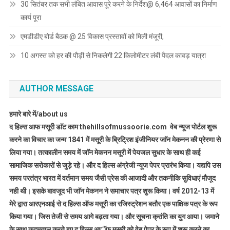
30 सितंबर तक सभी लंबित आवास पूरे करने के निर्देश@ 6,464 आवासों का निर्माण
कार्य पूरा
एमडीडीए बोर्ड बैठक @ 25 विकास प्रस्तावों को मिली मंजूरी,
10 अगस्त को हर की पौड़ी से निकलेगी 22 किलोमीटर लंबी पैदल कावड़ यात्रा
AUTHOR MESSAGE
हमारे बारे में/about us
द हिल्स आफ मसूरी डाॅट काम thehillsofmussoorie.com वेब न्यूज पोर्टल शुरू
करने का विचार का जन्म 1841 में मसूरी के ब्रिट्रिश इंजीनियर जाॅन मेकनन की प्रेरणा से
लिया गया। तत्कालीन समय में जाॅन मेकनन मसूरी में पेयजल सुधार के साथ ही कई
सामाजिक सरोकारों से जुड़े रहे। और द हिल्स अंग्रेजी न्यूज पेपर प्रारंभ किया। यद्यपि उस
समय परतंत्र भारत में वर्तमान समय जैसी प्रेस की आजादी और तकनीकि सुविधाएं मौजूद
नही थी। इसके बावजूद भी जाॅन मेकनन ने समाचार पत्र शुरू किया। वर्ष 2012-13 में
मेरे द्वारा आरएनआई से द हिल्स ऑफ मसूरी का रजिस्ट्रेशन बतौर एक पाक्षिक पत्र के रूप
किया गया। जिस तेजी से समय आगे बढ़ता गया। और सूचना क्रांति का युग आया। जमाने
के साथ कदमताल करते हुए द हिल्स आॅफ मसूरी को वेब पेपर के रूप में शुरू करने का