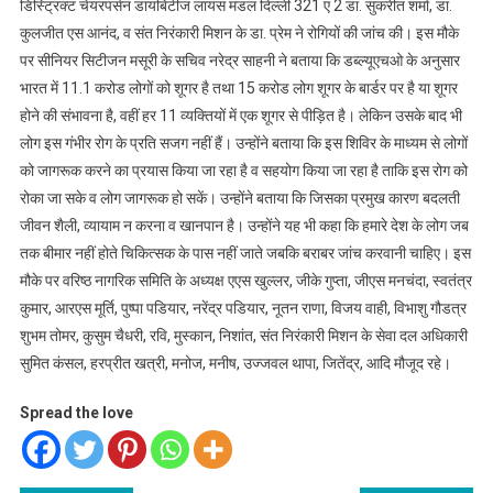
डिस्ट्रिक्ट चेयरपर्सन डायबिटीज लायंस मंडल दिल्ली 321 ए 2 डा. सुकरीत शर्मा, डा.
कुलजीत एस आनंद, व संत निरंकारी मिशन के डा. प्रेम ने रोगियों की जांच की। इस मौके
पर सीनियर सिटीजन मसूरी के सचिव नरेद्र साहनी ने बताया कि डब्ल्यूएचओ के अनुसार
भारत में 11.1 करोड लोगों को शूगर है तथा 15 करोड लोग शूगर के बार्डर पर है या शूगर
होने की संभावना है, वहीं हर 11 व्यक्तियों में एक शूगर से पीड़ित है। लेकिन उसके बाद भी
लोग इस गंभीर रोग के प्रति सजग नहीं हैं। उन्होंने बताया कि इस शिविर के माध्यम से लोगों
को जागरूक करने का प्रयास किया जा रहा है व सहयोग किया जा रहा है ताकि इस रोग को
रोका जा सके व लोग जागरूक हो सकें। उन्होंने बताया कि जिसका प्रमुख कारण बदलती
जीवन शैली, व्यायाम न करना व खानपान है। उन्होंने यह भी कहा कि हमारे देश के लोग जब
तक बीमार नहीं होते चिकित्सक के पास नहीं जाते जबकि बराबर जांच करवानी चाहिए। इस
मौके पर वरिष्ठ नागरिक समिति के अध्यक्ष एएस खुल्लर, जीके गुप्ता, जीएस मनचंदा, स्वतंत्र
कुमार, आरएस मूर्ति, पुष्पा पडियार, नरेंद्र पडियार, नूतन राणा, विजय वाही, विभाशु गौडत्र
शुभम तोमर, कुसुम चैधरी, रवि, मुस्कान, निशांत, संत निरंकारी मिशन के सेवा दल अधिकारी
सुमित कंसल, हरप्रीत खत्री, मनोज, मनीष, उज्जवल थापा, जितेंद्र, आदि मौजूद रहे।
Spread the love