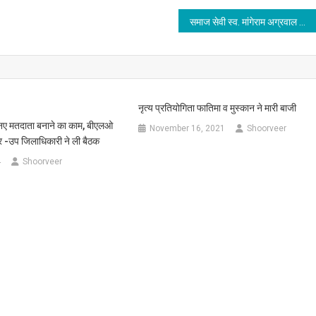
समाज सेवी स्व. मांगेराम अग्रवाल की 18 वीं पुण्यतिथि के अवसर पर सी एम ने मेधावी छात्राओं को पांच हज़ार सम्मान राशि दी
नृत्य प्रतियोगिता फातिमा व मुस्कान ने मारी बाजी
 नए मतदाता बनाने का काम, बीएलओ
November 16, 2021
Shoorveer
र -उप जिलाधिकारी ने ली बैठक
4
Shoorveer