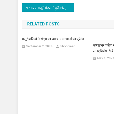
Post
भाजपा मसूरी मंडल ने हुसैनगंज, लंढौर, जबरखेत में बांटी 500 राशन किट
navigation
RELATED POSTS
मसूरीवासियों ने सीएम को थमाया समस्याओं को पुलिंदा
सप्ताहभर चलेगा
September 2, 2024
Shoorveer
लगाए विशेष शिवि
May 1, 202