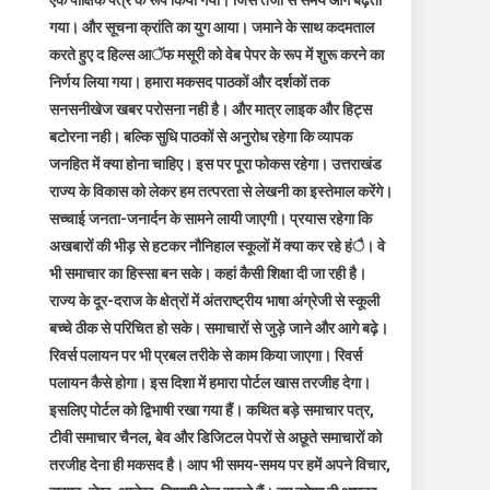
एक पाक्षिक पत्र के रूप किया गया। जिस तेजी से समय आगे बढ़ता
गया। और सूचना क्रांति का युग आया। जमाने के साथ कदमताल
करते हुए द हिल्स आॅफ मसूरी को वेब पेपर के रूप में शुरू करने का
निर्णय लिया गया। हमारा मकसद पाठकों और दर्शकों तक
सनसनीखेज खबर परोसना नही है। और मात्र लाइक और हिट्स
बटोरना नही। बल्कि सुधि पाठकों से अनुरोध रहेगा कि व्यापक
जनहित में क्या होना चाहिए। इस पर पूरा फोकस रहेगा। उत्तराखंड
राज्य के विकास को लेकर हम तत्परता से लेखनी का इस्तेमाल करेंगे।
सच्चाई जनता-जनार्दन के सामने लायी जाएगी। प्रयास रहेगा कि
अखबारों की भीड़ से हटकर नौनिहाल स्कूलों में क्या कर रहे हंै। वे
भी समाचार का हिस्सा बन सके। कहां कैसी शिक्षा दी जा रही है।
राज्य के दूर-दराज के क्षेत्रों में अंतराष्ट्रीय भाषा अंग्रेजी से स्कूली
बच्चे ठीक से परिचित हो सके। समाचारों से जुड़े जाने और आगे बढ़े।
रिवर्स पलायन पर भी प्रबल तरीके से काम किया जाएगा। रिवर्स
पलायन कैसे होगा। इस दिशा में हमारा पोर्टल खास तरजीह देगा।
इसलिए पोर्टल को द्विभाषी रखा गया हैं। कथित बड़े समाचार पत्र,
टीवी समाचार चैनल, बेव और डिजिटल पेपरों से अछूते समाचारों को
तरजीह देना ही मकसद है। आप भी समय-समय पर हमें अपने विचार,