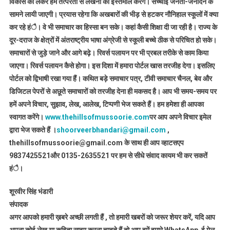
विकास को लेकर हम तत्परता से लेखनी का इस्तेमाल करेंगे। सच्चाई जनता-जनार्दन के
सामने लायी जाएगी। प्रयास रहेगा कि अखबारों की भीड़ से हटकर नौनिहाल स्कूलों में क्या
कर रहे हंै। वे भी समाचार का हिस्सा बन सके। कहां कैसी शिक्षा दी जा रही है। राज्य के
दूर-दराज के क्षेत्रों में अंतराष्ट्रीय भाषा अंग्रेजी से स्कूली बच्चे ठीक से परिचित हो सके।
समाचारों से जुड़े जाने और आगे बढ़े। रिवर्स पलायन पर भी प्रबल तरीके से काम किया
जाएगा। रिवर्स पलायन कैसे होगा। इस दिशा में हमारा पोर्टल खास तरजीह देगा। इसलिए
पोर्टल को द्विभाषी रखा गया हैं। कथित बड़े समाचार पत्र, टीवी समाचार चैनल, बेव और
डिजिटल पेपरों से अछूते समाचारों को तरजीह देना ही मकसद है। आप भी समय-समय पर
हमें अपने विचार, सुझाव, लेख, आलेख, टिप्पणी भेज सकते हैं। हम हमेशा ही आपका
स्वागत करेंगे।
www.thehillsofmussoorie.com
पर आप अपने विचार इमेल
द्वारा भेज सकते हैं ।
shoorveerbhandari@gmail.com
,
thehillsofmussoorie@gmail.com के साथ ही आप व्हाटसएप
9837425521
और 0135-2635521 पर हम से सीधे संवाद कायम भी कर सकतें
हंै।
शूरवीर सिंह भंडारी
संपादक
अगर आपको हमारी ख़बरे अच्छी लगती हैं , तो हमारी खबरों को जरूर शेयर करें, यदि आप