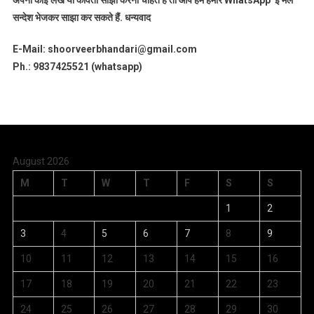
अपना कोई लेख या कविता साझा करना चाहते हैं तो आप हमें हमारे WhatsApp ई मेल
सन्देश भेजकर साझा कर सकते हैं.
धन्यवाद
E-Mail: shoorveerbhandari@gmail.com
Ph.: 9837425521 (whatsapp)
August 2026
M
T
W
T
F
S
S
1
2
3
4
5
6
7
8
9
10
11
12
13
14
15
16
17
18
19
20
21
22
23
24
25
26
27
28
29
30