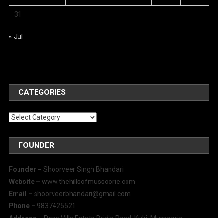
31
« Jul
CATEGORIES
Categories
FOUNDER
Founder –
Shoorveer Singh Bhandari
Website –
www.thehillsofmussoorie.com
Email –
shoorveerbhandari@gmail.com
Phone –
9837425521