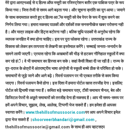
मेरे द्वारा आरएनआई से द हिल्स ऑफ मसूरी का रजिस्ट्रेशन बतौर एक पाक्षिक पत्र के रूप
किया गया। जिस तेजी से समय आगे बढ़ता गया। और सूचना क्रांति का युग आया। जमाने
के साथ कदमताल करते हुए द हिल्स आॅफ मसूरी को वेब पेपर के रूप में शुरू करने का
निर्णय लिया गया। हमारा मकसद पाठकों और दर्शकों तक सनसनीखेज खबर परोसना नही
है। और मात्र लाइक और हिट्स बटोरना नही। बल्कि सुधि पाठकों से अनुरोध रहेगा कि
व्यापक जनहित में क्या होना चाहिए। इस पर पूरा फोकस रहेगा। उत्तराखंड राज्य के
विकास को लेकर हम तत्परता से लेखनी का इस्तेमाल करेंगे। सच्चाई जनता-जनार्दन के
सामने लायी जाएगी। प्रयास रहेगा कि अखबारों की भीड़ से हटकर नौनिहाल स्कूलों में क्या
कर रहे हंै। वे भी समाचार का हिस्सा बन सके। कहां कैसी शिक्षा दी जा रही है। राज्य के
दूर-दराज के क्षेत्रों में अंतराष्ट्रीय भाषा अंग्रेजी से स्कूली बच्चे ठीक से परिचित हो सके।
समाचारों से जुड़े जाने और आगे बढ़े। रिवर्स पलायन पर भी प्रबल तरीके से काम किया
जाएगा। रिवर्स पलायन कैसे होगा। इस दिशा में हमारा पोर्टल खास तरजीह देगा। इसलिए
पोर्टल को द्विभाषी रखा गया हैं। कथित बड़े समाचार पत्र, टीवी समाचार चैनल, बेव और
डिजिटल पेपरों से अछूते समाचारों को तरजीह देना ही मकसद है। आप भी समय-समय पर
हमें अपने विचार, सुझाव, लेख, आलेख, टिप्पणी भेज सकते हैं। हम हमेशा ही आपका
स्वागत करेंगे।
www.thehillsofmussoorie.com
पर आप अपने विचार इमेल
द्वारा भेज सकते हैं ।
shoorveerbhandari@gmail.com
,
thehillsofmussoorie@gmail.com के साथ ही आप व्हाटसएप