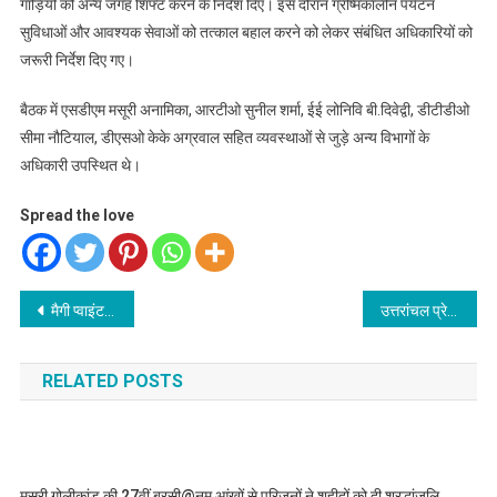
गाड़ियों को अन्य जगह शिफ्ट करने के निर्देश दिए। इस दौरान ग्रीष्मकालीन पर्यटन
सुविधाओं और आवश्यक सेवाओं को तत्काल बहाल करने को लेकर संबंधित अधिकारियों को
जरूरी निर्देश दिए गए।
बैठक में एसडीएम मसूरी अनामिका, आरटीओ सुनील शर्मा, ईई लोनिवि बी.दिवेद्वी, डीटीडीओ
सीमा नौटियाल, डीएसओ केके अग्रवाल सहित व्यवस्थाओं से जुड़े अन्य विभागों के
अधिकारी उपस्थित थे।
Spread the love
Post
मैगी प्वाइंट के पास लगी भीषण आग, दो घंटे में आग पर काबू
उत्तरांचल प्रेस क्लब अंतर क्रिकेट टूर्नामेंट में दून सुपर किंग व दून लायंस ने फाइनल में किया प्रवेश
navigation
RELATED POSTS
मसूरी गोलीकांड की 27वीं बरसी@नम आंखों से परिजनों ने शहीदों को दी श्रद्धांजलि ,