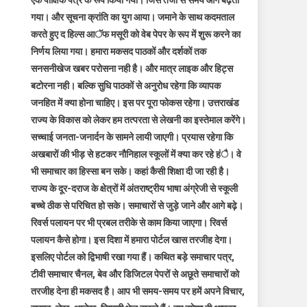
एक पाक्षिक पत्र के रूप किया गया। जिस तेजी से समय आगे बढ़ता
गया। और सूचना क्रांति का युग आया। जमाने के साथ कदमताल
करते हुए द हिल्स आॅफ मसूरी को वेब पेपर के रूप में शुरू करने का
निर्णय लिया गया। हमारा मकसद पाठकों और दर्शकों तक
सनसनीखेज खबर परोसना नही है। और मात्र लाइक और हिट्स
बटोरना नही। बल्कि सुधि पाठकों से अनुरोध रहेगा कि व्यापक
जनहित में क्या होना चाहिए। इस पर पूरा फोकस रहेगा। उत्तराखंड
राज्य के विकास को लेकर हम तत्परता से लेखनी का इस्तेमाल करेंगे।
सच्चाई जनता-जनार्दन के सामने लायी जाएगी। प्रयास रहेगा कि
अखबारों की भीड़ से हटकर नौनिहाल स्कूलों में क्या कर रहे हंै। वे
भी समाचार का हिस्सा बन सके। कहां कैसी शिक्षा दी जा रही है।
राज्य के दूर-दराज के क्षेत्रों में अंतराष्ट्रीय भाषा अंग्रेजी से स्कूली
बच्चे ठीक से परिचित हो सके। समाचारों से जुड़े जाने और आगे बढ़े।
रिवर्स पलायन पर भी प्रबल तरीके से काम किया जाएगा। रिवर्स
पलायन कैसे होगा। इस दिशा में हमारा पोर्टल खास तरजीह देगा।
इसलिए पोर्टल को द्विभाषी रखा गया हैं। कथित बड़े समाचार पत्र,
टीवी समाचार चैनल, बेव और डिजिटल पेपरों से अछूते समाचारों को
तरजीह देना ही मकसद है। आप भी समय-समय पर हमें अपने विचार,