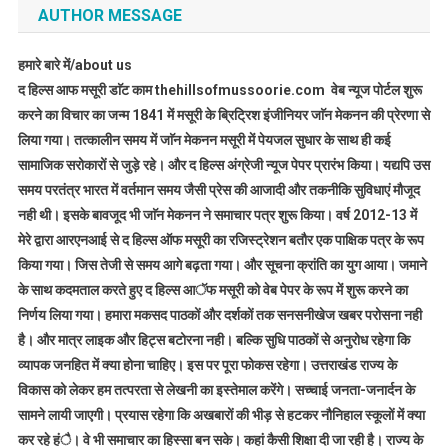
AUTHOR MESSAGE
हमारे बारे में/about us
द हिल्स आफ मसूरी डाॅट काम thehillsofmussoorie.com वेब न्यूज पोर्टल शुरू
करने का विचार का जन्म 1841 में मसूरी के ब्रिट्रिश इंजीनियर जाॅन मेकनन की प्रेरणा से
लिया गया। तत्कालीन समय में जाॅन मेकनन मसूरी में पेयजल सुधार के साथ ही कई
सामाजिक सरोकारों से जुड़े रहे। और द हिल्स अंग्रेजी न्यूज पेपर प्रारंभ किया। यद्यपि उस
समय परतंत्र भारत में वर्तमान समय जैसी प्रेस की आजादी और तकनीकि सुविधाएं मौजूद
नही थी। इसके बावजूद भी जाॅन मेकनन ने समाचार पत्र शुरू किया। वर्ष 2012-13 में
मेरे द्वारा आरएनआई से द हिल्स ऑफ मसूरी का रजिस्ट्रेशन बतौर एक पाक्षिक पत्र के रूप
किया गया। जिस तेजी से समय आगे बढ़ता गया। और सूचना क्रांति का युग आया। जमाने
के साथ कदमताल करते हुए द हिल्स आॅफ मसूरी को वेब पेपर के रूप में शुरू करने का
निर्णय लिया गया। हमारा मकसद पाठकों और दर्शकों तक सनसनीखेज खबर परोसना नही
है। और मात्र लाइक और हिट्स बटोरना नही। बल्कि सुधि पाठकों से अनुरोध रहेगा कि
व्यापक जनहित में क्या होना चाहिए। इस पर पूरा फोकस रहेगा। उत्तराखंड राज्य के
विकास को लेकर हम तत्परता से लेखनी का इस्तेमाल करेंगे। सच्चाई जनता-जनार्दन के
सामने लायी जाएगी। प्रयास रहेगा कि अखबारों की भीड़ से हटकर नौनिहाल स्कूलों में क्या
कर रहे हंै। वे भी समाचार का हिस्सा बन सके। कहां कैसी शिक्षा दी जा रही है। राज्य के