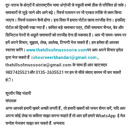
दूर-दराज के क्षेत्रों में अंतराष्ट्रीय भाषा अंग्रेजी से स्कूली बच्चे ठीक से परिचित हो सके।
समाचारों से जुड़े जाने और आगे बढ़े। रिवर्स पलायन पर भी प्रबल तरीके से काम किया
जाएगा। रिवर्स पलायन कैसे होगा। इस दिशा में हमारा पोर्टल खास तरजीह देगा। इसलिए
पोर्टल को द्विभाषी रखा गया हैं। कथित बड़े समाचार पत्र, टीवी समाचार चैनल, बेव और
डिजिटल पेपरों से अछूते समाचारों को तरजीह देना ही मकसद है। आप भी समय-समय पर
हमें अपने विचार, सुझाव, लेख, आलेख, टिप्पणी भेज सकते हैं। हम हमेशा ही आपका
स्वागत करेंगे।
www.thehillsofmussoorie.com
पर आप अपने विचार इमेल
द्वारा भेज सकते हैं ।
shoorveerbhandari@gmail.com
,
thehillsofmussoorie@gmail.com के साथ ही आप व्हाटसएप
9837425521
और 0135-2635521 पर हम से सीधे संवाद कायम भी कर सकतें
हंै।
शूरवीर सिंह भंडारी
संपादक
अगर आपको हमारी ख़बरे अच्छी लगती हैं , तो हमारी खबरों को जरूर शेयर करें, यदि आप
अपना कोई लेख या कविता साझा करना चाहते हैं तो आप हमें हमारे WhatsApp ई मेल
सन्देश भेजकर साझा कर सकते हैं.
धन्यवाद