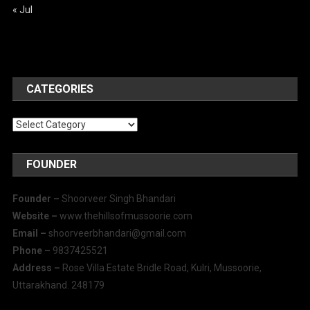
« Jul
CATEGORIES
Categories
FOUNDER
Founder –
Shoorveer Singh Bhandari
Website –
www.thehillsofmussoorie.com
Email –
shoorveerbhandari@gmail.com
Phone –
9837425521
Address –
Rose Villa Estate Bridle Road, Kulri, Mussoorie,
Uttarakhand. 248179