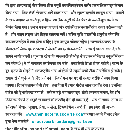
मेरे द्वारा आरएनआई से द हिल्स ऑफ मसूरी का रजिस्ट्रेशन बतौर एक पाक्षिक पत्र के रूप
किया गया। जिस तेजी से समय आगे बढ़ता गया। और सूचना क्रांति का युग आया। जमाने
के साथ कदमताल करते हुए द हिल्स आॅफ मसूरी को वेब पेपर के रूप में शुरू करने का
निर्णय लिया गया। हमारा मकसद पाठकों और दर्शकों तक सनसनीखेज खबर परोसना नही
है। और मात्र लाइक और हिट्स बटोरना नही। बल्कि सुधि पाठकों से अनुरोध रहेगा कि
व्यापक जनहित में क्या होना चाहिए। इस पर पूरा फोकस रहेगा। उत्तराखंड राज्य के
विकास को लेकर हम तत्परता से लेखनी का इस्तेमाल करेंगे। सच्चाई जनता-जनार्दन के
सामने लायी जाएगी। प्रयास रहेगा कि अखबारों की भीड़ से हटकर नौनिहाल स्कूलों में क्या
कर रहे हंै। वे भी समाचार का हिस्सा बन सके। कहां कैसी शिक्षा दी जा रही है। राज्य के
दूर-दराज के क्षेत्रों में अंतराष्ट्रीय भाषा अंग्रेजी से स्कूली बच्चे ठीक से परिचित हो सके।
समाचारों से जुड़े जाने और आगे बढ़े। रिवर्स पलायन पर भी प्रबल तरीके से काम किया
जाएगा। रिवर्स पलायन कैसे होगा। इस दिशा में हमारा पोर्टल खास तरजीह देगा। इसलिए
पोर्टल को द्विभाषी रखा गया हैं। कथित बड़े समाचार पत्र, टीवी समाचार चैनल, बेव और
डिजिटल पेपरों से अछूते समाचारों को तरजीह देना ही मकसद है। आप भी समय-समय पर
हमें अपने विचार, सुझाव, लेख, आलेख, टिप्पणी भेज सकते हैं। हम हमेशा ही आपका
स्वागत करेंगे।
www.thehillsofmussoorie.com
पर आप अपने विचार इमेल
द्वारा भेज सकते हैं ।
shoorveerbhandari@gmail.com
,
thehillsofmussoorie@gmail.com के साथ ही आप व्हाटसएप