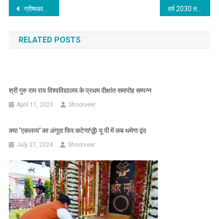
Post
ग्रीष्मकालीन राजधानी गैरसैंण (भराड़ीसैंण) में सादगी से मनाया गया राज्य स्थापना दिवस
वर्ष 2030 तक 50 से अधिक आबादी वाले गांवों में पहुंचेगी सड़क-मुख्यमंत्री
navigation
RELATED POSTS
श्री गुरु राम राय विश्वविद्यालय के प्रथम दीक्षांत समारोह सम्पन्न
April 11, 2023
Shoorveer
क्या ‘एकलव्य’ का अंगूठा फिर कटेगा!@ यू पी में कब थमेगा द्वंद
July 27, 2024
Shoorveer