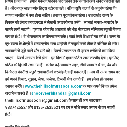
निर्णय लिया गया। हमारा मकसद पाठकों और दर्शकों तक सनसनीखेज खबर परोसना नही
है। और मात्र लाइक और हिट्स बटोरना नही। बल्कि सुधि पाठकों से अनुरोध रहेगा कि
व्यापक जनहित में क्या होना चाहिए। इस पर पूरा फोकस रहेगा। उत्तराखंड राज्य के
विकास को लेकर हम तत्परता से लेखनी का इस्तेमाल करेंगे। सच्चाई जनता-जनार्दन के
सामने लायी जाएगी। प्रयास रहेगा कि अखबारों की भीड़ से हटकर नौनिहाल स्कूलों में क्या
कर रहे हंै। वे भी समाचार का हिस्सा बन सके। कहां कैसी शिक्षा दी जा रही है। राज्य के
दूर-दराज के क्षेत्रों में अंतराष्ट्रीय भाषा अंग्रेजी से स्कूली बच्चे ठीक से परिचित हो सके।
समाचारों से जुड़े जाने और आगे बढ़े। रिवर्स पलायन पर भी प्रबल तरीके से काम किया
जाएगा। रिवर्स पलायन कैसे होगा। इस दिशा में हमारा पोर्टल खास तरजीह देगा। इसलिए
पोर्टल को द्विभाषी रखा गया हैं। कथित बड़े समाचार पत्र, टीवी समाचार चैनल, बेव और
डिजिटल पेपरों से अछूते समाचारों को तरजीह देना ही मकसद है। आप भी समय-समय पर
हमें अपने विचार, सुझाव, लेख, आलेख, टिप्पणी भेज सकते हैं। हम हमेशा ही आपका
स्वागत करेंगे।
www.thehillsofmussoorie.com
पर आप अपने विचार इमेल
द्वारा भेज सकते हैं ।
shoorveerbhandari@gmail.com
,
thehillsofmussoorie@gmail.com के साथ ही आप व्हाटसएप
9837425521
और 0135-2635521 पर हम से सीधे संवाद कायम भी कर सकतें
हंै।