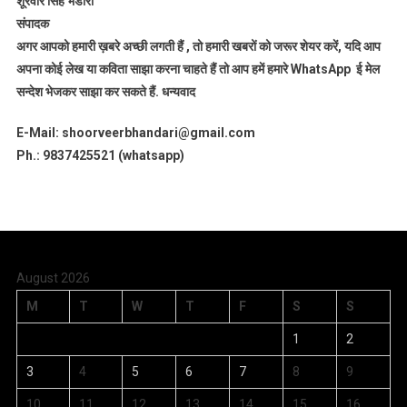
शूरवीर सिंह भंडारी
संपादक
अगर आपको हमारी ख़बरे अच्छी लगती हैं , तो हमारी खबरों को जरूर शेयर करें, यदि आप
अपना कोई लेख या कविता साझा करना चाहते हैं तो आप हमें हमारे WhatsApp ई मेल
सन्देश भेजकर साझा कर सकते हैं.
धन्यवाद
E-Mail: shoorveerbhandari@gmail.com
Ph.: 9837425521 (whatsapp)
August 2026
M
T
W
T
F
S
S
1
2
3
4
5
6
7
8
9
10
11
12
13
14
15
16