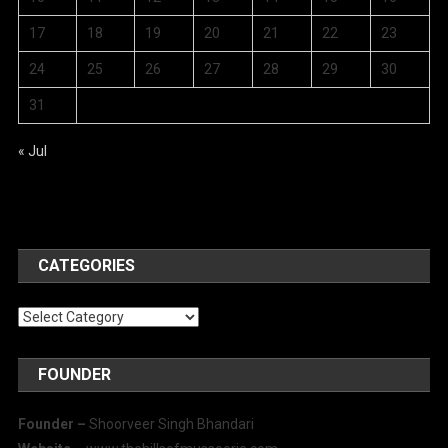
17
18
19
20
21
22
23
24
25
26
27
28
29
30
31
« Jul
CATEGORIES
Categories
FOUNDER
Founder –
Shoorveer Singh Bhandari