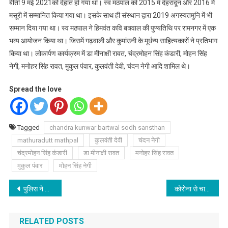
बीती 9 मई 2021को देहांत हो गया था। स्व मठपाल को 2015 में देहरादून और 2016 में
मसूरी में सम्मानित किया गया था। इसके साथ ही संस्थान द्वारा 2019 अगस्यतमुनि में भी
सम्मान दिया गया था। स्व मठपाल ने हिमवंत कवि बत्र्वाल की पुण्यतिथि पर रामनगर में एक
भव्य आयोजन किया था। जिसमें गढ़वाली और कुमांउनी के मूर्धन्य साहित्यकारों ने प्रतिभाग
किया था। लोकार्पण कार्यक्रम में डा मीनाक्षी रावत, चंद्रमोहन सिंह कंडारी, मोहन सिंह
नेगी, मनोहर सिंह रावत, मुकुल पंवार, कुलवंती देवी, चंदन नेगी आदि शामिल थे।
Spread the love
Tagged
chandra kunwar bartwal sodh sansthan
mathuradutt mathpal
कुलवंती देवी
चंदन नेगी
चंद्रमोहन सिंह कंडारी
डा मीनाक्षी रावत
मनोहर सिंह रावत
मुकुल पंवार
मोहन सिंह नेगी
Post
पुलिस ने अवैध बंदूक व कच्ची शराब के साथ एक को गिरफ्तार किया
कोरोना से चार की मौत 136 मिले पाॅजिटिव, 206 रिकवर
navigation
RELATED POSTS