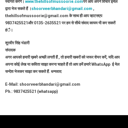
स्वागत करेंगे।
www.thehillsofmussoorie.com
पर आप अपने विचार इमेल
द्वारा भेज सकते हैं ।
shoorveerbhandari@gmail.com
,
thehillsofmussoorie@gmail.com के साथ ही आप व्हाटसएप
9837425521
और 0135-2635521 पर हम से सीधे संवाद कायम भी कर सकतें
हंै।
शूरवीर सिंह भंडारी
संपादक
अगर आपको हमारी ख़बरे अच्छी लगती हैं , तो हमारी खबरों को जरूर शेयर करें, यदि आप
अपना कोई लेख या कविता साझा करना चाहते हैं तो आप हमें हमारे WhatsApp ई मेल
सन्देश भेजकर साझा कर सकते हैं.
धन्यवाद
E-Mail: shoorveerbhandari@gmail.com
Ph.: 9837425521 (whatsapp)