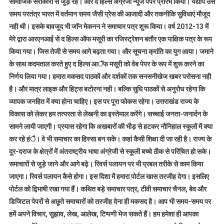
सामाजिक सरोकारों से जुड़े रहे। और द हिल्स अंग्रेजी न्यूज पेपर प्रारंभ किया। यद्यपि उस
समय परतंत्र भारत में वर्तमान समय जैसी प्रेस की आजादी और तकनीकि सुविधाएं मौजूद
नही थी। इसके बावजूद भी जाॅन मेकनन ने समाचार पत्र शुरू किया। वर्ष 2012-13 में
मेरे द्वारा आरएनआई से द हिल्स ऑफ मसूरी का रजिस्ट्रेशन बतौर एक पाक्षिक पत्र के रूप
किया गया। जिस तेजी से समय आगे बढ़ता गया। और सूचना क्रांति का युग आया। जमाने
के साथ कदमताल करते हुए द हिल्स आॅफ मसूरी को वेब पेपर के रूप में शुरू करने का
निर्णय लिया गया। हमारा मकसद पाठकों और दर्शकों तक सनसनीखेज खबर परोसना नही
है। और मात्र लाइक और हिट्स बटोरना नही। बल्कि सुधि पाठकों से अनुरोध रहेगा कि
व्यापक जनहित में क्या होना चाहिए। इस पर पूरा फोकस रहेगा। उत्तराखंड राज्य के
विकास को लेकर हम तत्परता से लेखनी का इस्तेमाल करेंगे। सच्चाई जनता-जनार्दन के
सामने लायी जाएगी। प्रयास रहेगा कि अखबारों की भीड़ से हटकर नौनिहाल स्कूलों में क्या
कर रहे हंै। वे भी समाचार का हिस्सा बन सके। कहां कैसी शिक्षा दी जा रही है। राज्य के
दूर-दराज के क्षेत्रों में अंतराष्ट्रीय भाषा अंग्रेजी से स्कूली बच्चे ठीक से परिचित हो सके।
समाचारों से जुड़े जाने और आगे बढ़े। रिवर्स पलायन पर भी प्रबल तरीके से काम किया
जाएगा। रिवर्स पलायन कैसे होगा। इस दिशा में हमारा पोर्टल खास तरजीह देगा। इसलिए
पोर्टल को द्विभाषी रखा गया हैं। कथित बड़े समाचार पत्र, टीवी समाचार चैनल, बेव और
डिजिटल पेपरों से अछूते समाचारों को तरजीह देना ही मकसद है। आप भी समय-समय पर
हमें अपने विचार, सुझाव, लेख, आलेख, टिप्पणी भेज सकते हैं। हम हमेशा ही आपका