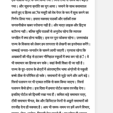
एक पाक्षिक पत्र के रूप किया गया। जिस तेजी से समय आगे बढ़ता
गया। और सूचना क्रांति का युग आया। जमाने के साथ कदमताल
करते हुए द हिल्स आॅफ मसूरी को वेब पेपर के रूप में शुरू करने का
निर्णय लिया गया। हमारा मकसद पाठकों और दर्शकों तक
सनसनीखेज खबर परोसना नही है। और मात्र लाइक और हिट्स
बटोरना नही। बल्कि सुधि पाठकों से अनुरोध रहेगा कि व्यापक
जनहित में क्या होना चाहिए। इस पर पूरा फोकस रहेगा। उत्तराखंड
राज्य के विकास को लेकर हम तत्परता से लेखनी का इस्तेमाल करेंगे।
सच्चाई जनता-जनार्दन के सामने लायी जाएगी। प्रयास रहेगा कि
अखबारों की भीड़ से हटकर नौनिहाल स्कूलों में क्या कर रहे हंै। वे
भी समाचार का हिस्सा बन सके। कहां कैसी शिक्षा दी जा रही है।
राज्य के दूर-दराज के क्षेत्रों में अंतराष्ट्रीय भाषा अंग्रेजी से स्कूली
बच्चे ठीक से परिचित हो सके। समाचारों से जुड़े जाने और आगे बढ़े।
रिवर्स पलायन पर भी प्रबल तरीके से काम किया जाएगा। रिवर्स
पलायन कैसे होगा। इस दिशा में हमारा पोर्टल खास तरजीह देगा।
इसलिए पोर्टल को द्विभाषी रखा गया हैं। कथित बड़े समाचार पत्र,
टीवी समाचार चैनल, बेव और डिजिटल पेपरों से अछूते समाचारों को
तरजीह देना ही मकसद है। आप भी समय-समय पर हमें अपने विचार,