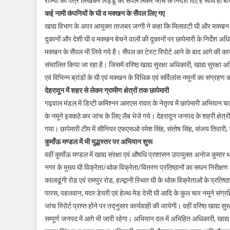
राज्यों को पत्र लिखकर लड्डू का सैंपल लेकर जांच के निर्देश दिए हैं साथ ही बा
कई नामी कंपनियों के घी व मक्खन के सैंपल लिए गए
खाद्य विभाग के अपर आयुक्त ताजबर जग्गी ने कहा कि मिलावटी घी और मक्खन पर
दुकानों और देशी घी व मक्खन बेचने वालों की दुकानों पर छापेमारी के निर्देश अध
मक्खन के सैंपल भी लिये गये है। सैंपल का टेस्ट रिपोर्ट आने के बाद आगे की
संचालित किया जा रहा है। जिसमें वरिष्ठ खाद्य सुरक्षा अधिकारी, खाद्य सुरक्षा 
एवं विभिन्न ब्रांडों के घी एवं मक्खन के विधिक एवं सर्विलांस नमूनों का संग्रहण क
देहरादून में शहर से लेकर ग्रामीण क्षेत्रों तक छापेमारी
गढ़वाल मंडल में डिप्टी कमिश्नर आरएस रावत के नेतृत्व में छापेमारी अभियान च
के नमूने इक्कठे कर जांच के लिए लैब भेजे गये। देहरादून जनपद के शहरी क्षेत्र
गया। छापेमारी टीम में सीनियर एफएसओ रमेश सिंह, संतोष सिंह, संजय तिवारी,
कुमाँऊ मण्डल में भी युद्धस्तर पर अभियान शुरू
वहीं कुमाँऊ मण्डल में खाद्य संरक्षा एवं औषधि प्रशासन उपायुक्त अनोज कुमार थपलि
नगर के मुख्य घी विक्रेता/थोक विक्रेता/वितरण प्रतिष्ठानों का सघन निरीक्ष
कालाढूंगी रोड एवं रामपुर रोड, हल्द्वानी स्थित घी के थोक विक्रेताओं के प्रति
पारस, पहलवान, मदर डेयरी एवं हेल्थ मेड देसी घी आदि के कुल चार नमूने संग्र
जांच रिपोर्ट प्राप्त होने पर तद्नुसार कार्यवाही की जायेगी। वहीं वरिष्ठ खाद
सम्पूर्ण जनपद में आगे भी जारी रहेगा। अभियान दल में अभिहित अधिकारी, खाद्य स