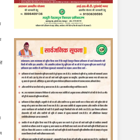
व
य
ों
े।
भय