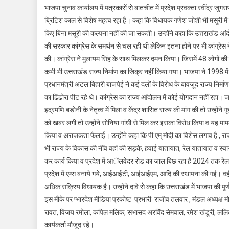
भाजपा चुनाव कार्यालय में पत्रकारों से बातचीत में प्रदेश प्रवक्ता रवींद्र ज
ब्रिटिश काल से विशेष महत्व रहा है। कहा कि विधायक गणेश जोशी भी मसूरी में हर
किए बिना मसूरी की कल्पना नहीं की जा सकती। उन्होंने कहा कि उत्तराखंड आंदोल
की सरकार कांग्रेस के समर्थन से चल रही थी लेकिन इतना होने पर भी कांग्रेस ने 
की। कांग्रेस ने मुलायम सिंह के साथ मिलकर दमन किया। जिसमें 48 लोगों की शह
कभी भी उत्तराखंड राज्य निर्माण का जिक्र नहीं किया गया। भाजपा ने 1998 में
प्रधानमंत्री अटल बिहारी बाजपेई ने कई दलों के विरोध के बावजूद राज्य निर्मा
का ढिंढोरा पीट रहे थे। कांग्रेस का राज्य आंदोलन में कोई योगदान नहीं रहा। जब
इद्रमणि बडोनी के नेतृत्व में मिला व केंद्र शासित राज्य की मांग की तो उन्ह
को खबर लगी तो उन्होंने सोनिया गांधी से मिल कर इसका विरोध किया व यह मामल
किया व अराजकता फैलाई। उन्होंने कहा कि पी एम् मोदी का विशेस लगाव है , राज्य क
भी राज्य के विकास की नींव वहां की सड़के, हवाई यातायात, रेल यातायात व स्व
कर कार्य किया व प्रदेश में आॅलवेदर रोड का जाल बिछ रहा है 2024 तक रेल या
प्रदेश में एम्स बनाये गये, आईआईटी, आईआईएम, आदि की स्थापना की गई। वही
अधिक सक्रिय विधायक है। उन्होंने दावे से कहा कि उत्तराखंड में भाजपा की पू
इस मौके पर प्भारदेश मीडिया प्रकोष्ट प्रभारी राजीव तलवार , मंडल अध्यक्ष मोहन
रावत, विजय रमोला, कपिल मलिक, सभासद अरविंद सेमवाल, रमेश खंडूरी, ललित वर
कार्यकर्ता मौजूद रहे।