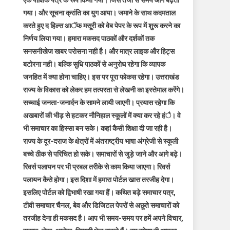
एक पाक्षिक पत्र के रूप किया गया। जिस तेजी से समय आगे बढ़ता
गया। और सूचना क्रांति का युग आया। जमाने के साथ कदमताल
करते हुए द हिल्स आॅफ मसूरी को वेब पेपर के रूप में शुरू करने का
निर्णय लिया गया। हमारा मकसद पाठकों और दर्शकों तक
सनसनीखेज खबर परोसना नही है। और मात्र लाइक और हिट्स
बटोरना नही। बल्कि सुधि पाठकों से अनुरोध रहेगा कि व्यापक
जनहित में क्या होना चाहिए। इस पर पूरा फोकस रहेगा। उत्तराखंड
राज्य के विकास को लेकर हम तत्परता से लेखनी का इस्तेमाल करेंगे।
सच्चाई जनता-जनार्दन के सामने लायी जाएगी। प्रयास रहेगा कि
अखबारों की भीड़ से हटकर नौनिहाल स्कूलों में क्या कर रहे हंै। वे
भी समाचार का हिस्सा बन सके। कहां कैसी शिक्षा दी जा रही है।
राज्य के दूर-दराज के क्षेत्रों में अंतराष्ट्रीय भाषा अंग्रेजी से स्कूली
बच्चे ठीक से परिचित हो सके। समाचारों से जुड़े जाने और आगे बढ़े।
रिवर्स पलायन पर भी प्रबल तरीके से काम किया जाएगा। रिवर्स
पलायन कैसे होगा। इस दिशा में हमारा पोर्टल खास तरजीह देगा।
इसलिए पोर्टल को द्विभाषी रखा गया हैं। कथित बड़े समाचार पत्र,
टीवी समाचार चैनल, बेव और डिजिटल पेपरों से अछूते समाचारों को
तरजीह देना ही मकसद है। आप भी समय-समय पर हमें अपने विचार,