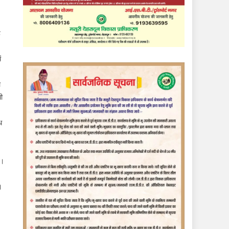
ह
ं
ल
धी
ध
ै।
।