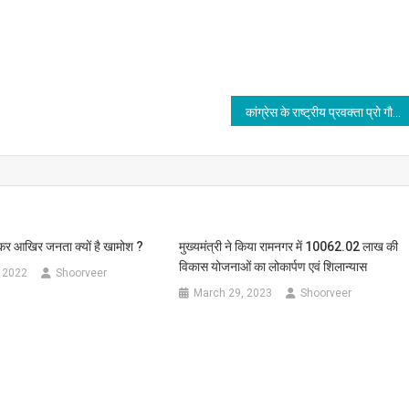
कांग्रेस के राष्ट्रीय प्रवक्ता प्रो गौरव बल्लभ ने भाजपा को लिया आढे हाथ-कहा- जिनका घोषणा पत्र ही जारी नही हुआ वो क्या चुनाव जीतेंगे
ेकर आखिर जनता क्यों है खामोश ?
मुख्यमंत्री ने किया रामनगर में 10062.02 लाख की
विकास योजनाओं का लोकार्पण एवं शिलान्यास
 2022
Shoorveer
March 29, 2023
Shoorveer