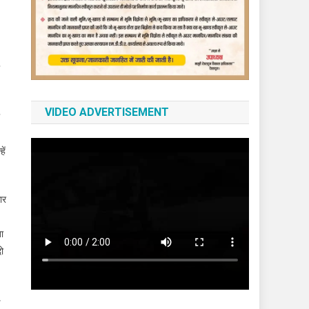
VIDEO ADVERTISEMENT
ें
ार
ा
दो
ई