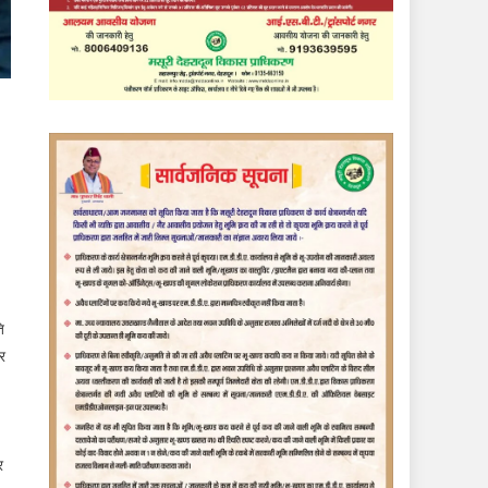
ि
कर
।
र