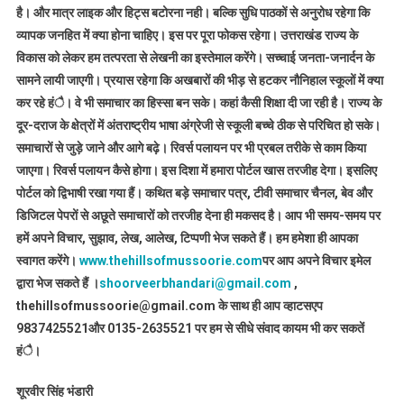
है। और मात्र लाइक और हिट्स बटोरना नही। बल्कि सुधि पाठकों से अनुरोध रहेगा कि
व्यापक जनहित में क्या होना चाहिए। इस पर पूरा फोकस रहेगा। उत्तराखंड राज्य के
विकास को लेकर हम तत्परता से लेखनी का इस्तेमाल करेंगे। सच्चाई जनता-जनार्दन के
सामने लायी जाएगी। प्रयास रहेगा कि अखबारों की भीड़ से हटकर नौनिहाल स्कूलों में क्या
कर रहे हंै। वे भी समाचार का हिस्सा बन सके। कहां कैसी शिक्षा दी जा रही है। राज्य के
दूर-दराज के क्षेत्रों में अंतराष्ट्रीय भाषा अंग्रेजी से स्कूली बच्चे ठीक से परिचित हो सके।
समाचारों से जुड़े जाने और आगे बढ़े। रिवर्स पलायन पर भी प्रबल तरीके से काम किया
जाएगा। रिवर्स पलायन कैसे होगा। इस दिशा में हमारा पोर्टल खास तरजीह देगा। इसलिए
पोर्टल को द्विभाषी रखा गया हैं। कथित बड़े समाचार पत्र, टीवी समाचार चैनल, बेव और
डिजिटल पेपरों से अछूते समाचारों को तरजीह देना ही मकसद है। आप भी समय-समय पर
हमें अपने विचार, सुझाव, लेख, आलेख, टिप्पणी भेज सकते हैं। हम हमेशा ही आपका
स्वागत करेंगे।
www.thehillsofmussoorie.com
पर आप अपने विचार इमेल
द्वारा भेज सकते हैं ।
shoorveerbhandari@gmail.com
,
thehillsofmussoorie@gmail.com के साथ ही आप व्हाटसएप
9837425521
और 0135-2635521 पर हम से सीधे संवाद कायम भी कर सकतें
हंै।
शूरवीर सिंह भंडारी