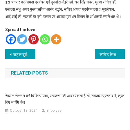
इस अवसर पर आपदा प्रबंधन एवं पुनर्वास मंत्री डॉ. धन सिंह रावत, मुख्य सचिव डॉ.
एस.एस.संधु, अपर मुख्य सचिव आनंद बर्द्धन, सचिव आपदा प्रबंधन एस.ए. मुरूगेशन,
आई.आई.टी. रूड़की के प्रो. कमल एवं आपदा प्रबंधन विभाग के अधिकारी उपस्थित थे।
Spread the love
Post
सड़क दुर्घटनाओं को रोकने के लिए इनोवेटिव विकल्पों और हरसंभव प्रयासों को संजीदगी से अमल में लायें-चीफ सेक्रेटरी
कोविड के चलते स्वतंत्रता दिवस पर न रंगारंग सांस्कृतिक कार्यकर्म और न ही कवि सम्मेलन होगा
navigation
RELATED POSTS
रेफरल सेंटर न बने चिकित्सालय, उपकरण की आवश्यकता है तो, तत्काल प्रस्ताव दें, तुरंत
दिए जायेंगे फंड
October 18, 2024
Shoorveer