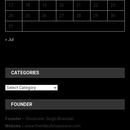
17
18
19
20
21
22
23
24
25
26
27
28
29
30
31
« Jul
CATEGORIES
Categories
FOUNDER
Founder –
Shoorveer Singh Bhandari
Website –
www.thehillsofmussoorie.com