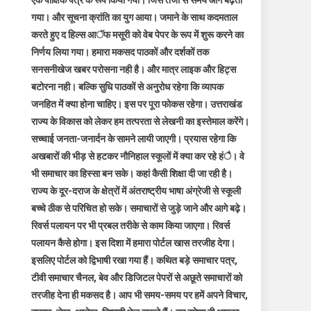
एक पाक्षिक पत्र के रूप किया गया। जिस तेजी से समय आगे बढ़ता
गया। और सूचना क्रांति का युग आया। जमाने के साथ कदमताल
करते हुए द हिल्स आॅफ मसूरी को वेब पेपर के रूप में शुरू करने का
निर्णय लिया गया। हमारा मकसद पाठकों और दर्शकों तक
सनसनीखेज खबर परोसना नही है। और मात्र लाइक और हिट्स
बटोरना नही। बल्कि सुधि पाठकों से अनुरोध रहेगा कि व्यापक
जनहित में क्या होना चाहिए। इस पर पूरा फोकस रहेगा। उत्तराखंड
राज्य के विकास को लेकर हम तत्परता से लेखनी का इस्तेमाल करेंगे।
सच्चाई जनता-जनार्दन के सामने लायी जाएगी। प्रयास रहेगा कि
अखबारों की भीड़ से हटकर नौनिहाल स्कूलों में क्या कर रहे हंै। वे
भी समाचार का हिस्सा बन सके। कहां कैसी शिक्षा दी जा रही है।
राज्य के दूर-दराज के क्षेत्रों में अंतराष्ट्रीय भाषा अंग्रेजी से स्कूली
बच्चे ठीक से परिचित हो सके। समाचारों से जुड़े जाने और आगे बढ़े।
रिवर्स पलायन पर भी प्रबल तरीके से काम किया जाएगा। रिवर्स
पलायन कैसे होगा। इस दिशा में हमारा पोर्टल खास तरजीह देगा।
इसलिए पोर्टल को द्विभाषी रखा गया हैं। कथित बड़े समाचार पत्र,
टीवी समाचार चैनल, बेव और डिजिटल पेपरों से अछूते समाचारों को
तरजीह देना ही मकसद है। आप भी समय-समय पर हमें अपने विचार,