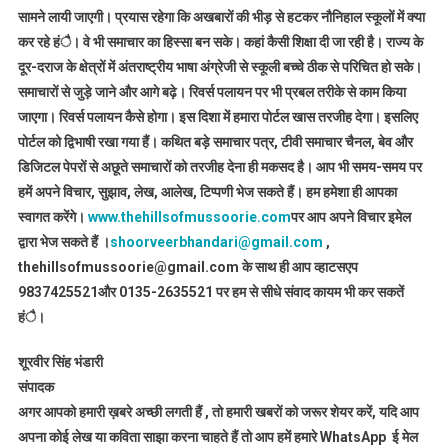
सामने लायी जाएगी। प्रयास रहेगा कि अखबारों की भीड़ से हटकर नौनिहाल स्कूलों में क्या
कर रहे हंै। वे भी समाचार का हिस्सा बन सके। कहां कैसी शिक्षा दी जा रही है। राज्य के
दूर-दराज के क्षेत्रों में अंतराष्ट्रीय भाषा अंग्रेजी से स्कूली बच्चे ठीक से परिचित हो सके।
समाचारों से जुड़े जाने और आगे बढ़े। रिवर्स पलायन पर भी प्रबल तरीके से काम किया
जाएगा। रिवर्स पलायन कैसे होगा। इस दिशा में हमारा पोर्टल खास तरजीह देगा। इसलिए
पोर्टल को द्विभाषी रखा गया हैं। कथित बड़े समाचार पत्र, टीवी समाचार चैनल, बेव और
डिजिटल पेपरों से अछूते समाचारों को तरजीह देना ही मकसद है। आप भी समय-समय पर
हमें अपने विचार, सुझाव, लेख, आलेख, टिप्पणी भेज सकते हैं। हम हमेशा ही आपका
स्वागत करेंगे।
www.thehillsofmussoorie.com
पर आप अपने विचार इमेल
द्वारा भेज सकते हैं ।
shoorveerbhandari@gmail.com
,
thehillsofmussoorie@gmail.com के साथ ही आप व्हाटसएप
9837425521
और 0135-2635521 पर हम से सीधे संवाद कायम भी कर सकतें
हंै।
शूरवीर सिंह भंडारी
संपादक
अगर आपको हमारी ख़बरे अच्छी लगती हैं , तो हमारी खबरों को जरूर शेयर करें, यदि आप
अपना कोई लेख या कविता साझा करना चाहते हैं तो आप हमें हमारे WhatsApp ई मेल