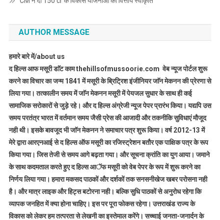
CM ने दी 150 cr के विकास योजनाओं की वित्तीय स्वीकृति
AUTHOR MESSAGE
हमारे बारे में/about us
द हिल्स आफ मसूरी डाॅट काम thehillsofmussoorie.com वेब न्यूज पोर्टल शुरू
करने का विचार का जन्म 1841 में मसूरी के ब्रिट्रिश इंजीनियर जाॅन मेकनन की प्रेरणा से
लिया गया। तत्कालीन समय में जाॅन मेकनन मसूरी में पेयजल सुधार के साथ ही कई
सामाजिक सरोकारों से जुड़े रहे। और द हिल्स अंग्रेजी न्यूज पेपर प्रारंभ किया। यद्यपि उस
समय परतंत्र भारत में वर्तमान समय जैसी प्रेस की आजादी और तकनीकि सुविधाएं मौजूद
नही थी। इसके बावजूद भी जाॅन मेकनन ने समाचार पत्र शुरू किया। वर्ष 2012-13 में
मेरे द्वारा आरएनआई से द हिल्स ऑफ मसूरी का रजिस्ट्रेशन बतौर एक पाक्षिक पत्र के रूप
किया गया। जिस तेजी से समय आगे बढ़ता गया। और सूचना क्रांति का युग आया। जमाने
के साथ कदमताल करते हुए द हिल्स आॅफ मसूरी को वेब पेपर के रूप में शुरू करने का
निर्णय लिया गया। हमारा मकसद पाठकों और दर्शकों तक सनसनीखेज खबर परोसना नही
है। और मात्र लाइक और हिट्स बटोरना नही। बल्कि सुधि पाठकों से अनुरोध रहेगा कि
व्यापक जनहित में क्या होना चाहिए। इस पर पूरा फोकस रहेगा। उत्तराखंड राज्य के
विकास को लेकर हम तत्परता से लेखनी का इस्तेमाल करेंगे। सच्चाई जनता-जनार्दन के