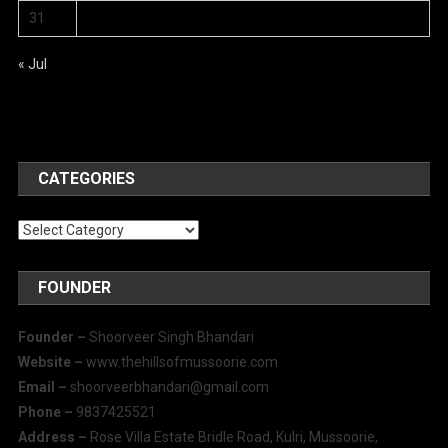
31
« Jul
CATEGORIES
Categories
FOUNDER
Founder –
Shoorveer Singh Bhandari
Website –
www.thehillsofmussoorie.com
Email –
shoorveerbhandari@gmail.com
Phone –
9837425521
Address –
Rose Villa Estate Bridle Road, Kulri, Mussoorie,