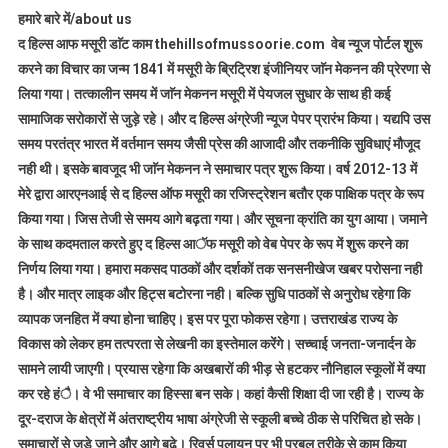
हमारे बारे में/about us
द हिल्स आफ मसूरी डाॅट काम thehillsofmussoorie.com वेब न्यूज पोर्टल शुरू
करने का विचार का जन्म 1841 में मसूरी के ब्रिट्रिश इंजीनियर जाॅन मेकनन की प्रेरणा से
लिया गया। तत्कालीन समय में जाॅन मेकनन मसूरी में पेयजल सुधार के साथ ही कई
सामाजिक सरोकारों से जुड़े रहे। और द हिल्स अंग्रेजी न्यूज पेपर प्रारंभ किया। यद्यपि उस
समय परतंत्र भारत में वर्तमान समय जैसी प्रेस की आजादी और तकनीकि सुविधाएं मौजूद
नही थी। इसके बावजूद भी जाॅन मेकनन ने समाचार पत्र शुरू किया। वर्ष 2012-13 में
मेरे द्वारा आरएनआई से द हिल्स ऑफ मसूरी का रजिस्ट्रेशन बतौर एक पाक्षिक पत्र के रूप
किया गया। जिस तेजी से समय आगे बढ़ता गया। और सूचना क्रांति का युग आया। जमाने
के साथ कदमताल करते हुए द हिल्स आॅफ मसूरी को वेब पेपर के रूप में शुरू करने का
निर्णय लिया गया। हमारा मकसद पाठकों और दर्शकों तक सनसनीखेज खबर परोसना नही
है। और मात्र लाइक और हिट्स बटोरना नही। बल्कि सुधि पाठकों से अनुरोध रहेगा कि
व्यापक जनहित में क्या होना चाहिए। इस पर पूरा फोकस रहेगा। उत्तराखंड राज्य के
विकास को लेकर हम तत्परता से लेखनी का इस्तेमाल करेंगे। सच्चाई जनता-जनार्दन के
सामने लायी जाएगी। प्रयास रहेगा कि अखबारों की भीड़ से हटकर नौनिहाल स्कूलों में क्या
कर रहे हंै। वे भी समाचार का हिस्सा बन सके। कहां कैसी शिक्षा दी जा रही है। राज्य के
दूर-दराज के क्षेत्रों में अंतराष्ट्रीय भाषा अंग्रेजी से स्कूली बच्चे ठीक से परिचित हो सके।
समाचारों से जुड़े जाने और आगे बढ़े। रिवर्स पलायन पर भी प्रबल तरीके से काम किया