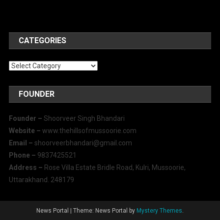
CATEGORIES
Categories
FOUNDER
Founder –
Shoorveer Singh Bhandari
Website –
www.thehillsofmussoorie.com
Email –
shoorveerbhandari@gmail.com
Phone –
9837425521
Address –
Rose Villa Estate Bridle Road, Kulri, Mussoorie,
Uttarakhand. 248179
News Portal
|
Theme: News Portal by
Mystery Themes
.