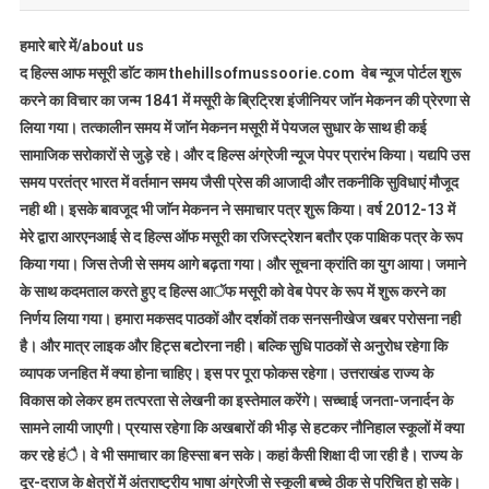
हमारे बारे में/about us
द हिल्स आफ मसूरी डाॅट काम thehillsofmussoorie.com वेब न्यूज पोर्टल शुरू
करने का विचार का जन्म 1841 में मसूरी के ब्रिट्रिश इंजीनियर जाॅन मेकनन की प्रेरणा से
लिया गया। तत्कालीन समय में जाॅन मेकनन मसूरी में पेयजल सुधार के साथ ही कई
सामाजिक सरोकारों से जुड़े रहे। और द हिल्स अंग्रेजी न्यूज पेपर प्रारंभ किया। यद्यपि उस
समय परतंत्र भारत में वर्तमान समय जैसी प्रेस की आजादी और तकनीकि सुविधाएं मौजूद
नही थी। इसके बावजूद भी जाॅन मेकनन ने समाचार पत्र शुरू किया। वर्ष 2012-13 में
मेरे द्वारा आरएनआई से द हिल्स ऑफ मसूरी का रजिस्ट्रेशन बतौर एक पाक्षिक पत्र के रूप
किया गया। जिस तेजी से समय आगे बढ़ता गया। और सूचना क्रांति का युग आया। जमाने
के साथ कदमताल करते हुए द हिल्स आॅफ मसूरी को वेब पेपर के रूप में शुरू करने का
निर्णय लिया गया। हमारा मकसद पाठकों और दर्शकों तक सनसनीखेज खबर परोसना नही
है। और मात्र लाइक और हिट्स बटोरना नही। बल्कि सुधि पाठकों से अनुरोध रहेगा कि
व्यापक जनहित में क्या होना चाहिए। इस पर पूरा फोकस रहेगा। उत्तराखंड राज्य के
विकास को लेकर हम तत्परता से लेखनी का इस्तेमाल करेंगे। सच्चाई जनता-जनार्दन के
सामने लायी जाएगी। प्रयास रहेगा कि अखबारों की भीड़ से हटकर नौनिहाल स्कूलों में क्या
कर रहे हंै। वे भी समाचार का हिस्सा बन सके। कहां कैसी शिक्षा दी जा रही है। राज्य के
दूर-दराज के क्षेत्रों में अंतराष्ट्रीय भाषा अंग्रेजी से स्कूली बच्चे ठीक से परिचित हो सके।