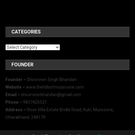
CATEGORIES
Categories
FOUNDER
Founder –
Shoorveer Singh Bhandari
Website –
www.thehillsofmussoorie.com
Email –
shoorveerbhandari@gmail.com
Phone –
9837425521
Address –
Rose Villa Estate Bridle Road, Kulri, Mussoorie,
Uttarakhand. 248179