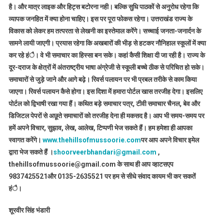
है। और मात्र लाइक और हिट्स बटोरना नही। बल्कि सुधि पाठकों से अनुरोध रहेगा कि
व्यापक जनहित में क्या होना चाहिए। इस पर पूरा फोकस रहेगा। उत्तराखंड राज्य के
विकास को लेकर हम तत्परता से लेखनी का इस्तेमाल करेंगे। सच्चाई जनता-जनार्दन के
सामने लायी जाएगी। प्रयास रहेगा कि अखबारों की भीड़ से हटकर नौनिहाल स्कूलों में क्या
कर रहे हंै। वे भी समाचार का हिस्सा बन सके। कहां कैसी शिक्षा दी जा रही है। राज्य के
दूर-दराज के क्षेत्रों में अंतराष्ट्रीय भाषा अंग्रेजी से स्कूली बच्चे ठीक से परिचित हो सके।
समाचारों से जुड़े जाने और आगे बढ़े। रिवर्स पलायन पर भी प्रबल तरीके से काम किया
जाएगा। रिवर्स पलायन कैसे होगा। इस दिशा में हमारा पोर्टल खास तरजीह देगा। इसलिए
पोर्टल को द्विभाषी रखा गया हैं। कथित बड़े समाचार पत्र, टीवी समाचार चैनल, बेव और
डिजिटल पेपरों से अछूते समाचारों को तरजीह देना ही मकसद है। आप भी समय-समय पर
हमें अपने विचार, सुझाव, लेख, आलेख, टिप्पणी भेज सकते हैं। हम हमेशा ही आपका
स्वागत करेंगे।
www.thehillsofmussoorie.com
पर आप अपने विचार इमेल
द्वारा भेज सकते हैं ।
shoorveerbhandari@gmail.com
,
thehillsofmussoorie@gmail.com के साथ ही आप व्हाटसएप
9837425521
और 0135-2635521 पर हम से सीधे संवाद कायम भी कर सकतें
हंै।
शूरवीर सिंह भंडारी