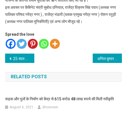
योजना के अंतर्गत तमाम युवाओं को ऋण वितरित किए जा रहे हैं।
इस अवसर पर कैबिनेट मंत्री सुबोध उनियाल, राजेंद्र विक्रम सिंह पवार (अध्यक्ष नगर
पालिका परिषद नरेंद्र नगर ) , राजेंद्र भंडारी (ब्लाक प्रमुख नरेंद्र नगर ) रोशन रतूड़ी
(अध्यक्ष नगर पालिका मुनिकीरेती) एवं अन्य लोग मौजूद रहे।
Spread the love
Post
25 साल के उत्तराखंड की स्वर्णिम विकास गाथा लिखेगी युवा मुख्यमंत्री की टीम
अनिल कुमार भट्ट बने डायरेक्टर जनरल द इंडियन स्पेस एसोसियेशन
navigation
RELATED POSTS
सड़क और पुलों के निर्माण को केंद्र से 615 करोड 48 लाख रूपये की मिली स्वीकृति
August 6, 2021
Shoorveer