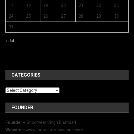
17
18
19
20
21
22
23
24
25
26
27
28
29
30
31
« Jul
CATEGORIES
Categories
FOUNDER
Founder –
Shoorveer Singh Bhandari
Website –
www.thehillsofmussoorie.com