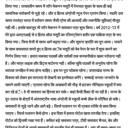
लिया गया। तत्कालीन समय में जाॅन मेकनन मसूरी में पेयजल सुधार के साथ ही कई
सामाजिक सरोकारों से जुड़े रहे। और द हिल्स अंग्रेजी न्यूज पेपर प्रारंभ किया। यद्यपि उस
समय परतंत्र भारत में वर्तमान समय जैसी प्रेस की आजादी और तकनीकि सुविधाएं मौजूद
नही थी। इसके बावजूद भी जाॅन मेकनन ने समाचार पत्र शुरू किया। वर्ष 2012-13 में
मेरे द्वारा आरएनआई से द हिल्स ऑफ मसूरी का रजिस्ट्रेशन बतौर एक पाक्षिक पत्र के रूप
किया गया। जिस तेजी से समय आगे बढ़ता गया। और सूचना क्रांति का युग आया। जमाने
के साथ कदमताल करते हुए द हिल्स आॅफ मसूरी को वेब पेपर के रूप में शुरू करने का
निर्णय लिया गया। हमारा मकसद पाठकों और दर्शकों तक सनसनीखेज खबर परोसना नही
है। और मात्र लाइक और हिट्स बटोरना नही। बल्कि सुधि पाठकों से अनुरोध रहेगा कि
व्यापक जनहित में क्या होना चाहिए। इस पर पूरा फोकस रहेगा। उत्तराखंड राज्य के
विकास को लेकर हम तत्परता से लेखनी का इस्तेमाल करेंगे। सच्चाई जनता-जनार्दन के
सामने लायी जाएगी। प्रयास रहेगा कि अखबारों की भीड़ से हटकर नौनिहाल स्कूलों में क्या
कर रहे हंै। वे भी समाचार का हिस्सा बन सके। कहां कैसी शिक्षा दी जा रही है। राज्य के
दूर-दराज के क्षेत्रों में अंतराष्ट्रीय भाषा अंग्रेजी से स्कूली बच्चे ठीक से परिचित हो सके।
समाचारों से जुड़े जाने और आगे बढ़े। रिवर्स पलायन पर भी प्रबल तरीके से काम किया
जाएगा। रिवर्स पलायन कैसे होगा। इस दिशा में हमारा पोर्टल खास तरजीह देगा। इसलिए
पोर्टल को द्विभाषी रखा गया हैं। कथित बड़े समाचार पत्र, टीवी समाचार चैनल, बेव और
डिजिटल पेपरों से अछूते समाचारों को तरजीह देना ही मकसद है। आप भी समय-समय पर