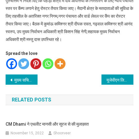
पुरुषोत्तम ने निर्देश दिए कि पहाड़ी क्षेत्रों में दावे आपत्तियों के निस्तारण के लिए न्याय पंचायत
स्तर पर कैंम्प लगाने हेतु रोस्टर तैयार किया जाए। मैदानी क्षेत्र के मतदाताओं की सुविधा के
लिए तहसील के अतरिक्त नगर निगम,नगर पंचायत और वार्ड लेवल पर कैंप का रोस्टर
तैयार किया जाए। बैठक में कुमांऊ कमिश्नर श्री दीपक रावत, गढ़वाल कमिश्नर श्री आनंद
स्वरुप, उप मुख्य निर्वाचन अधिकारी श्री किशन सिंह नेगी,सहायक मुख्य निर्वाचन
अधिकारी श्री मस्तू दास उपस्थित रहे।
Spread the love
Post
मुख्य सचिव आनन्द बर्द्धन सचिवालय में जिलाधिकारियों के साथ वीडियो कॉन्फ्रेंसिंग के माध्यम से बैठक
यूजेवीएन लिमिटेड की निदेशक मंडल की बैठक सम्पन्न@प्रबंध निदेशकअजय कुमार सिंह की पहली बोर्ड बैठक
navigation
RELATED POSTS
CM Dhami ने एथलीट मानसी और सूरज से की मुलाक़ात
November 15, 2022
Shoorveer