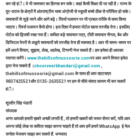
कर रहे हंै। वे भी समाचार का हिस्सा बन सके। कहां कैसी शिक्षा दी जा रही है। राज्य के
दूर-दराज के क्षेत्रों में अंतराष्ट्रीय भाषा अंग्रेजी से स्कूली बच्चे ठीक से परिचित हो सके।
समाचारों से जुड़े जाने और आगे बढ़े। रिवर्स पलायन पर भी प्रबल तरीके से काम किया
जाएगा। रिवर्स पलायन कैसे होगा। इस दिशा में हमारा पोर्टल खास तरजीह देगा। इसलिए
पोर्टल को द्विभाषी रखा गया हैं। कथित बड़े समाचार पत्र, टीवी समाचार चैनल, बेव और
डिजिटल पेपरों से अछूते समाचारों को तरजीह देना ही मकसद है। आप भी समय-समय पर
हमें अपने विचार, सुझाव, लेख, आलेख, टिप्पणी भेज सकते हैं। हम हमेशा ही आपका
स्वागत करेंगे।
www.thehillsofmussoorie.com
पर आप अपने विचार इमेल
द्वारा भेज सकते हैं ।
shoorveerbhandari@gmail.com
,
thehillsofmussoorie@gmail.com के साथ ही आप व्हाटसएप
9837425521
और 0135-2635521 पर हम से सीधे संवाद कायम भी कर सकतें
हंै।
शूरवीर सिंह भंडारी
संपादक
अगर आपको हमारी ख़बरे अच्छी लगती हैं , तो हमारी खबरों को जरूर शेयर करें, यदि आप
अपना कोई लेख या कविता साझा करना चाहते हैं तो आप हमें हमारे WhatsApp ई मेल
सन्देश भेजकर साझा कर सकते हैं.
धन्यवाद