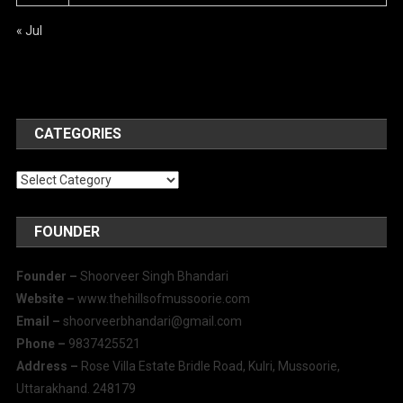
« Jul
CATEGORIES
Categories
FOUNDER
Founder –
Shoorveer Singh Bhandari
Website –
www.thehillsofmussoorie.com
Email –
shoorveerbhandari@gmail.com
Phone –
9837425521
Address –
Rose Villa Estate Bridle Road, Kulri, Mussoorie,
Uttarakhand. 248179