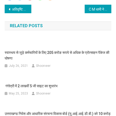
Post
अतिवृष्टि से प्रदेश में हुए नुकसान का हवाई सर्वेक्षण कर, सीएम धामी ने लिया जायजाए अधिकारियों को दिए तुरंत सहायता देने के निर्देश
C M धामी ने काठगोदाम में जन समस्याएं सुनी
navigation
RELATED POSTS
स्वास्थय से जुड़े कर्मचारियों के लिए 205 करोङ रूपये से अधिक के प्रोत्साहन पैकेज की
घोषणा
July 26, 2021
Shoorveer
गंगोत्री में 2 लाखवीं 5 जी साइट का शुभारंभ
May 25, 2023
Shoorveer
उत्तराखण्ड निवेश और आधारिक संरचना विकास बोर्ड (यू.आई.आई.डी.बी.) को 10 करोड़