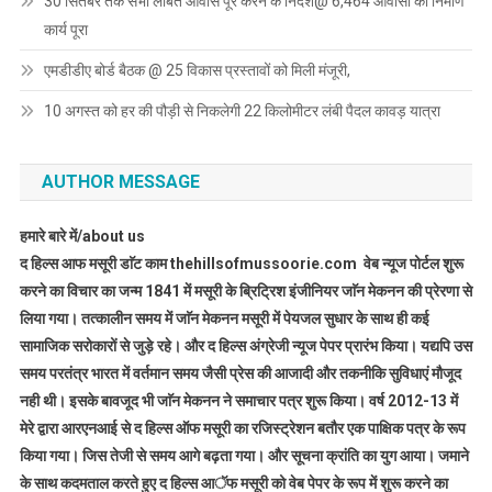
30 सितंबर तक सभी लंबित आवास पूरे करने के निर्देश@ 6,464 आवासों का निर्माण
कार्य पूरा
एमडीडीए बोर्ड बैठक @ 25 विकास प्रस्तावों को मिली मंजूरी,
10 अगस्त को हर की पौड़ी से निकलेगी 22 किलोमीटर लंबी पैदल कावड़ यात्रा
AUTHOR MESSAGE
हमारे बारे में/about us
द हिल्स आफ मसूरी डाॅट काम thehillsofmussoorie.com वेब न्यूज पोर्टल शुरू
करने का विचार का जन्म 1841 में मसूरी के ब्रिट्रिश इंजीनियर जाॅन मेकनन की प्रेरणा से
लिया गया। तत्कालीन समय में जाॅन मेकनन मसूरी में पेयजल सुधार के साथ ही कई
सामाजिक सरोकारों से जुड़े रहे। और द हिल्स अंग्रेजी न्यूज पेपर प्रारंभ किया। यद्यपि उस
समय परतंत्र भारत में वर्तमान समय जैसी प्रेस की आजादी और तकनीकि सुविधाएं मौजूद
नही थी। इसके बावजूद भी जाॅन मेकनन ने समाचार पत्र शुरू किया। वर्ष 2012-13 में
मेरे द्वारा आरएनआई से द हिल्स ऑफ मसूरी का रजिस्ट्रेशन बतौर एक पाक्षिक पत्र के रूप
किया गया। जिस तेजी से समय आगे बढ़ता गया। और सूचना क्रांति का युग आया। जमाने
के साथ कदमताल करते हुए द हिल्स आॅफ मसूरी को वेब पेपर के रूप में शुरू करने का