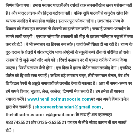
निर्णय लिया गया। हमारा मकसद पाठकों और दर्शकों तक सनसनीखेज खबर परोसना नही
है। और मात्र लाइक और हिट्स बटोरना नही। बल्कि सुधि पाठकों से अनुरोध रहेगा कि
व्यापक जनहित में क्या होना चाहिए। इस पर पूरा फोकस रहेगा। उत्तराखंड राज्य के
विकास को लेकर हम तत्परता से लेखनी का इस्तेमाल करेंगे। सच्चाई जनता-जनार्दन के
सामने लायी जाएगी। प्रयास रहेगा कि अखबारों की भीड़ से हटकर नौनिहाल स्कूलों में क्या
कर रहे हंै। वे भी समाचार का हिस्सा बन सके। कहां कैसी शिक्षा दी जा रही है। राज्य के
दूर-दराज के क्षेत्रों में अंतराष्ट्रीय भाषा अंग्रेजी से स्कूली बच्चे ठीक से परिचित हो सके।
समाचारों से जुड़े जाने और आगे बढ़े। रिवर्स पलायन पर भी प्रबल तरीके से काम किया
जाएगा। रिवर्स पलायन कैसे होगा। इस दिशा में हमारा पोर्टल खास तरजीह देगा। इसलिए
पोर्टल को द्विभाषी रखा गया हैं। कथित बड़े समाचार पत्र, टीवी समाचार चैनल, बेव और
डिजिटल पेपरों से अछूते समाचारों को तरजीह देना ही मकसद है। आप भी समय-समय पर
हमें अपने विचार, सुझाव, लेख, आलेख, टिप्पणी भेज सकते हैं। हम हमेशा ही आपका
स्वागत करेंगे।
www.thehillsofmussoorie.com
पर आप अपने विचार इमेल
द्वारा भेज सकते हैं ।
shoorveerbhandari@gmail.com
,
thehillsofmussoorie@gmail.com के साथ ही आप व्हाटसएप
9837425521
और 0135-2635521 पर हम से सीधे संवाद कायम भी कर सकतें
हंै।