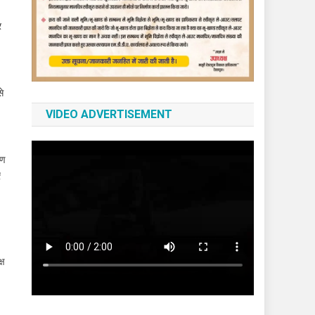
र
से
VIDEO ADVERTISEMENT
रण
ं
्ष