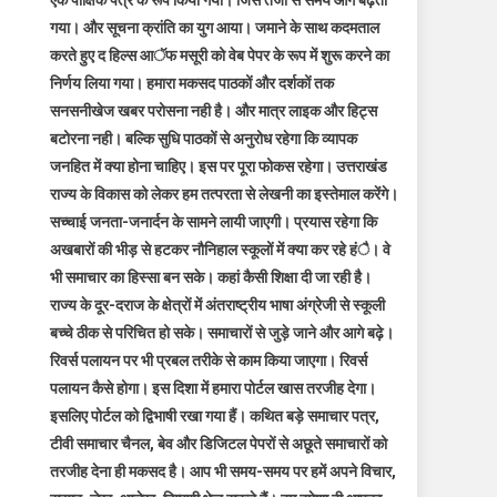
एक पाक्षिक पत्र के रूप किया गया। जिस तेजी से समय आगे बढ़ता
गया। और सूचना क्रांति का युग आया। जमाने के साथ कदमताल
करते हुए द हिल्स आॅफ मसूरी को वेब पेपर के रूप में शुरू करने का
निर्णय लिया गया। हमारा मकसद पाठकों और दर्शकों तक
सनसनीखेज खबर परोसना नही है। और मात्र लाइक और हिट्स
बटोरना नही। बल्कि सुधि पाठकों से अनुरोध रहेगा कि व्यापक
जनहित में क्या होना चाहिए। इस पर पूरा फोकस रहेगा। उत्तराखंड
राज्य के विकास को लेकर हम तत्परता से लेखनी का इस्तेमाल करेंगे।
सच्चाई जनता-जनार्दन के सामने लायी जाएगी। प्रयास रहेगा कि
अखबारों की भीड़ से हटकर नौनिहाल स्कूलों में क्या कर रहे हंै। वे
भी समाचार का हिस्सा बन सके। कहां कैसी शिक्षा दी जा रही है।
राज्य के दूर-दराज के क्षेत्रों में अंतराष्ट्रीय भाषा अंग्रेजी से स्कूली
बच्चे ठीक से परिचित हो सके। समाचारों से जुड़े जाने और आगे बढ़े।
रिवर्स पलायन पर भी प्रबल तरीके से काम किया जाएगा। रिवर्स
पलायन कैसे होगा। इस दिशा में हमारा पोर्टल खास तरजीह देगा।
इसलिए पोर्टल को द्विभाषी रखा गया हैं। कथित बड़े समाचार पत्र,
टीवी समाचार चैनल, बेव और डिजिटल पेपरों से अछूते समाचारों को
तरजीह देना ही मकसद है। आप भी समय-समय पर हमें अपने विचार,