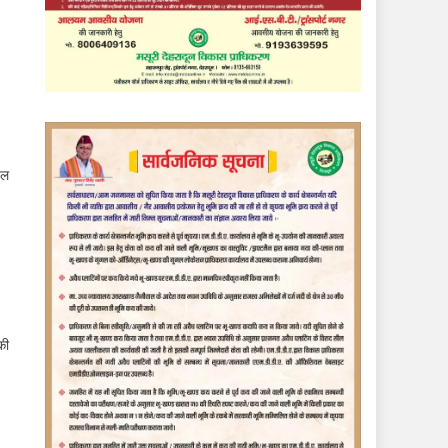
नल
की