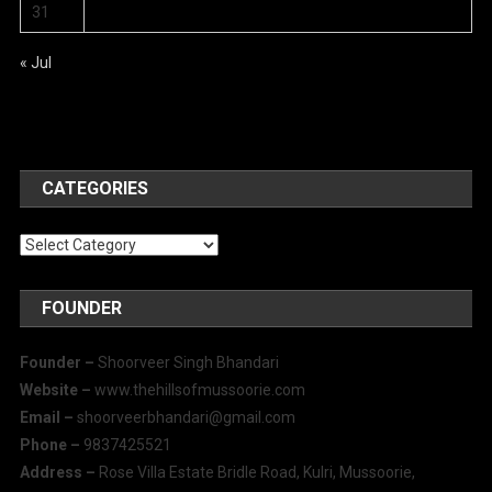
31
« Jul
CATEGORIES
Categories
FOUNDER
Founder –
Shoorveer Singh Bhandari
Website –
www.thehillsofmussoorie.com
Email –
shoorveerbhandari@gmail.com
Phone –
9837425521
Address –
Rose Villa Estate Bridle Road, Kulri, Mussoorie,