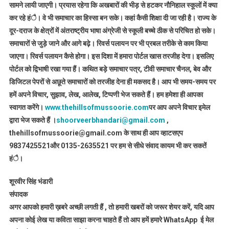
सामने लायी जाएगी। प्रयास रहेगा कि अखबारों की भीड़ से हटकर नौनिहाल स्कूलों में क्या
कर रहे हंै। वे भी समाचार का हिस्सा बन सके। कहां कैसी शिक्षा दी जा रही है। राज्य के
दूर-दराज के क्षेत्रों में अंतराष्ट्रीय भाषा अंग्रेजी से स्कूली बच्चे ठीक से परिचित हो सके।
समाचारों से जुड़े जाने और आगे बढ़े। रिवर्स पलायन पर भी प्रबल तरीके से काम किया
जाएगा। रिवर्स पलायन कैसे होगा। इस दिशा में हमारा पोर्टल खास तरजीह देगा। इसलिए
पोर्टल को द्विभाषी रखा गया हैं। कथित बड़े समाचार पत्र, टीवी समाचार चैनल, बेव और
डिजिटल पेपरों से अछूते समाचारों को तरजीह देना ही मकसद है। आप भी समय-समय पर
हमें अपने विचार, सुझाव, लेख, आलेख, टिप्पणी भेज सकते हैं। हम हमेशा ही आपका
स्वागत करेंगे।
www.thehillsofmussoorie.com
पर आप अपने विचार इमेल
द्वारा भेज सकते हैं ।
shoorveerbhandari@gmail.com
,
thehillsofmussoorie@gmail.com के साथ ही आप व्हाटसएप
9837425521
और 0135-2635521 पर हम से सीधे संवाद कायम भी कर सकतें
हंै।
शूरवीर सिंह भंडारी
संपादक
अगर आपको हमारी ख़बरे अच्छी लगती हैं , तो हमारी खबरों को जरूर शेयर करें, यदि आप
अपना कोई लेख या कविता साझा करना चाहते हैं तो आप हमें हमारे WhatsApp ई मेल