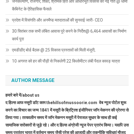
जनकल्याण, रोजगार, शिक्षा, श्रमिक हित और आधारभूत विकास को नई गति @ धामी
कैबिनेट के ऐतिहासिक फैसले
प्रदेश में विसंगति और अनमैप्ड मतदाताओं की सुनवाई जारी- CEO
30 सितंबर तक सभी लंबित आवास पूरे करने के निर्देश@ 6,464 आवासों का निर्माण
कार्य पूरा
एमडीडीए बोर्ड बैठक @ 25 विकास प्रस्तावों को मिली मंजूरी,
10 अगस्त को हर की पौड़ी से निकलेगी 22 किलोमीटर लंबी पैदल कावड़ यात्रा
AUTHOR MESSAGE
हमारे बारे में/about us
द हिल्स आफ मसूरी डाॅट काम thehillsofmussoorie.com वेब न्यूज पोर्टल शुरू
करने का विचार का जन्म 1841 में मसूरी के ब्रिट्रिश इंजीनियर जाॅन मेकनन की प्रेरणा से
लिया गया। तत्कालीन समय में जाॅन मेकनन मसूरी में पेयजल सुधार के साथ ही कई
सामाजिक सरोकारों से जुड़े रहे। और द हिल्स अंग्रेजी न्यूज पेपर प्रारंभ किया। यद्यपि उस
समय परतंत्र भारत में वर्तमान समय जैसी प्रेस की आजादी और तकनीकि सुविधाएं मौजूद