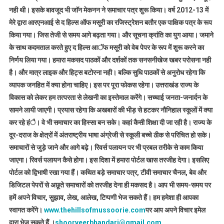
नही थी। इसके बावजूद भी जाॅन मेकनन ने समाचार पत्र शुरू किया। वर्ष 2012-13 में
मेरे द्वारा आरएनआई से द हिल्स ऑफ मसूरी का रजिस्ट्रेशन बतौर एक पाक्षिक पत्र के रूप
किया गया। जिस तेजी से समय आगे बढ़ता गया। और सूचना क्रांति का युग आया। जमाने
के साथ कदमताल करते हुए द हिल्स आॅफ मसूरी को वेब पेपर के रूप में शुरू करने का
निर्णय लिया गया। हमारा मकसद पाठकों और दर्शकों तक सनसनीखेज खबर परोसना नही
है। और मात्र लाइक और हिट्स बटोरना नही। बल्कि सुधि पाठकों से अनुरोध रहेगा कि
व्यापक जनहित में क्या होना चाहिए। इस पर पूरा फोकस रहेगा। उत्तराखंड राज्य के
विकास को लेकर हम तत्परता से लेखनी का इस्तेमाल करेंगे। सच्चाई जनता-जनार्दन के
सामने लायी जाएगी। प्रयास रहेगा कि अखबारों की भीड़ से हटकर नौनिहाल स्कूलों में क्या
कर रहे हंै। वे भी समाचार का हिस्सा बन सके। कहां कैसी शिक्षा दी जा रही है। राज्य के
दूर-दराज के क्षेत्रों में अंतराष्ट्रीय भाषा अंग्रेजी से स्कूली बच्चे ठीक से परिचित हो सके।
समाचारों से जुड़े जाने और आगे बढ़े। रिवर्स पलायन पर भी प्रबल तरीके से काम किया
जाएगा। रिवर्स पलायन कैसे होगा। इस दिशा में हमारा पोर्टल खास तरजीह देगा। इसलिए
पोर्टल को द्विभाषी रखा गया हैं। कथित बड़े समाचार पत्र, टीवी समाचार चैनल, बेव और
डिजिटल पेपरों से अछूते समाचारों को तरजीह देना ही मकसद है। आप भी समय-समय पर
हमें अपने विचार, सुझाव, लेख, आलेख, टिप्पणी भेज सकते हैं। हम हमेशा ही आपका
स्वागत करेंगे।
www.thehillsofmussoorie.com
पर आप अपने विचार इमेल
द्वारा भेज सकते हैं ।
shoorveerbhandari@gmail.com
,