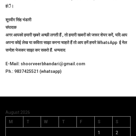
हंै।
शूरवीर सिंह भंडारी
संपादक
अगर आपको हमारी ख़बरे अच्छी लगती हैं , तो हमारी खबरों को जरूर शेयर करें, यदि आप
अपना कोई लेख या कविता साझा करना चाहते हैं तो आप हमें हमारे WhatsApp ई मेल
सन्देश भेजकर साझा कर सकते हैं.
धन्यवाद
E-Mail: shoorveerbhandari@gmail.com
Ph.: 9837425521 (whatsapp)
August 2026
M
T
W
T
F
S
S
1
2