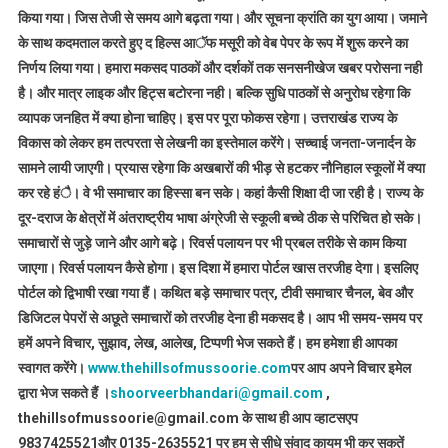
किया गया। जिस तेजी से समय आगे बढ़ता गया। और सूचना क्रांति का युग आया। जमाने
के साथ कदमताल करते हुए द हिल्स आॅफ मसूरी को वेब पेपर के रूप में शुरू करने का
निर्णय लिया गया। हमारा मकसद पाठकों और दर्शकों तक सनसनीखेज खबर परोसना नही
है। और मात्र लाइक और हिट्स बटोरना नही। बल्कि सुधि पाठकों से अनुरोध रहेगा कि
व्यापक जनहित में क्या होना चाहिए। इस पर पूरा फोकस रहेगा। उत्तराखंड राज्य के
विकास को लेकर हम तत्परता से लेखनी का इस्तेमाल करेंगे। सच्चाई जनता-जनार्दन के
सामने लायी जाएगी। प्रयास रहेगा कि अखबारों की भीड़ से हटकर नौनिहाल स्कूलों में क्या
कर रहे हंै। वे भी समाचार का हिस्सा बन सके। कहां कैसी शिक्षा दी जा रही है। राज्य के
दूर-दराज के क्षेत्रों में अंतराष्ट्रीय भाषा अंग्रेजी से स्कूली बच्चे ठीक से परिचित हो सके।
समाचारों से जुड़े जाने और आगे बढ़े। रिवर्स पलायन पर भी प्रबल तरीके से काम किया
जाएगा। रिवर्स पलायन कैसे होगा। इस दिशा में हमारा पोर्टल खास तरजीह देगा। इसलिए
पोर्टल को द्विभाषी रखा गया हैं। कथित बड़े समाचार पत्र, टीवी समाचार चैनल, बेव और
डिजिटल पेपरों से अछूते समाचारों को तरजीह देना ही मकसद है। आप भी समय-समय पर
हमें अपने विचार, सुझाव, लेख, आलेख, टिप्पणी भेज सकते हैं। हम हमेशा ही आपका
स्वागत करेंगे।
www.thehillsofmussoorie.com
पर आप अपने विचार इमेल
द्वारा भेज सकते हैं ।
shoorveerbhandari@gmail.com
,
thehillsofmussoorie@gmail.com के साथ ही आप व्हाटसएप
9837425521
और 0135-2635521 पर हम से सीधे संवाद कायम भी कर सकतें