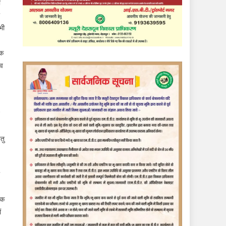
ा
भी
ीक
ंव
तु
िक
ं