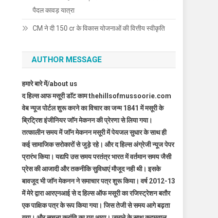
पैदल कावड़ यात्रा
CM ने दी 150 cr के विकास योजनाओं की वित्तीय स्वीकृति
AUTHOR MESSAGE
हमारे बारे में/about us
द हिल्स आफ मसूरी डाॅट काम thehillsofmussoorie.com
वेब न्यूज पोर्टल शुरू करने का विचार का जन्म 1841 में मसूरी के
ब्रिट्रिश इंजीनियर जाॅन मेकनन की प्रेरणा से लिया गया।
तत्कालीन समय में जाॅन मेकनन मसूरी में पेयजल सुधार के साथ ही
कई सामाजिक सरोकारों से जुड़े रहे। और द हिल्स अंग्रेजी न्यूज पेपर
प्रारंभ किया। यद्यपि उस समय परतंत्र भारत में वर्तमान समय जैसी
प्रेस की आजादी और तकनीकि सुविधाएं मौजूद नही थी। इसके
बावजूद भी जाॅन मेकनन ने समाचार पत्र शुरू किया। वर्ष 2012-13
में मेरे द्वारा आरएनआई से द हिल्स ऑफ मसूरी का रजिस्ट्रेशन बतौर
एक पाक्षिक पत्र के रूप किया गया। जिस तेजी से समय आगे बढ़ता
गया। और सूचना क्रांति का युग आया। जमाने के साथ कदमताल