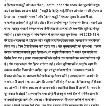
द हिल्स आफ मसूरी डाॅट काम thehillsofmussoorie.com वेब न्यूज पोर्टल शुरू
करने का विचार का जन्म 1841 में मसूरी के ब्रिट्रिश इंजीनियर जाॅन मेकनन की प्रेरणा से
लिया गया। तत्कालीन समय में जाॅन मेकनन मसूरी में पेयजल सुधार के साथ ही कई
सामाजिक सरोकारों से जुड़े रहे। और द हिल्स अंग्रेजी न्यूज पेपर प्रारंभ किया। यद्यपि उस
समय परतंत्र भारत में वर्तमान समय जैसी प्रेस की आजादी और तकनीकि सुविधाएं मौजूद
नही थी। इसके बावजूद भी जाॅन मेकनन ने समाचार पत्र शुरू किया। वर्ष 2012-13 में
मेरे द्वारा आरएनआई से द हिल्स ऑफ मसूरी का रजिस्ट्रेशन बतौर एक पाक्षिक पत्र के रूप
किया गया। जिस तेजी से समय आगे बढ़ता गया। और सूचना क्रांति का युग आया। जमाने
के साथ कदमताल करते हुए द हिल्स आॅफ मसूरी को वेब पेपर के रूप में शुरू करने का
निर्णय लिया गया। हमारा मकसद पाठकों और दर्शकों तक सनसनीखेज खबर परोसना नही
है। और मात्र लाइक और हिट्स बटोरना नही। बल्कि सुधि पाठकों से अनुरोध रहेगा कि
व्यापक जनहित में क्या होना चाहिए। इस पर पूरा फोकस रहेगा। उत्तराखंड राज्य के
विकास को लेकर हम तत्परता से लेखनी का इस्तेमाल करेंगे। सच्चाई जनता-जनार्दन के
सामने लायी जाएगी। प्रयास रहेगा कि अखबारों की भीड़ से हटकर नौनिहाल स्कूलों में क्या
कर रहे हंै। वे भी समाचार का हिस्सा बन सके। कहां कैसी शिक्षा दी जा रही है। राज्य के
दूर-दराज के क्षेत्रों में अंतराष्ट्रीय भाषा अंग्रेजी से स्कूली बच्चे ठीक से परिचित हो सके।
समाचारों से जुड़े जाने और आगे बढ़े। रिवर्स पलायन पर भी प्रबल तरीके से काम किया
जाएगा। रिवर्स पलायन कैसे होगा। इस दिशा में हमारा पोर्टल खास तरजीह देगा। इसलिए