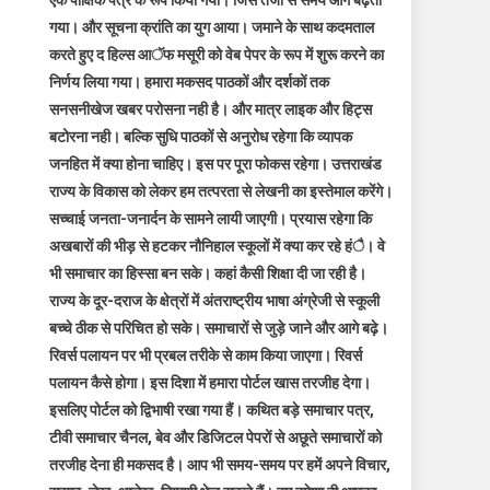
एक पाक्षिक पत्र के रूप किया गया। जिस तेजी से समय आगे बढ़ता
गया। और सूचना क्रांति का युग आया। जमाने के साथ कदमताल
करते हुए द हिल्स आॅफ मसूरी को वेब पेपर के रूप में शुरू करने का
निर्णय लिया गया। हमारा मकसद पाठकों और दर्शकों तक
सनसनीखेज खबर परोसना नही है। और मात्र लाइक और हिट्स
बटोरना नही। बल्कि सुधि पाठकों से अनुरोध रहेगा कि व्यापक
जनहित में क्या होना चाहिए। इस पर पूरा फोकस रहेगा। उत्तराखंड
राज्य के विकास को लेकर हम तत्परता से लेखनी का इस्तेमाल करेंगे।
सच्चाई जनता-जनार्दन के सामने लायी जाएगी। प्रयास रहेगा कि
अखबारों की भीड़ से हटकर नौनिहाल स्कूलों में क्या कर रहे हंै। वे
भी समाचार का हिस्सा बन सके। कहां कैसी शिक्षा दी जा रही है।
राज्य के दूर-दराज के क्षेत्रों में अंतराष्ट्रीय भाषा अंग्रेजी से स्कूली
बच्चे ठीक से परिचित हो सके। समाचारों से जुड़े जाने और आगे बढ़े।
रिवर्स पलायन पर भी प्रबल तरीके से काम किया जाएगा। रिवर्स
पलायन कैसे होगा। इस दिशा में हमारा पोर्टल खास तरजीह देगा।
इसलिए पोर्टल को द्विभाषी रखा गया हैं। कथित बड़े समाचार पत्र,
टीवी समाचार चैनल, बेव और डिजिटल पेपरों से अछूते समाचारों को
तरजीह देना ही मकसद है। आप भी समय-समय पर हमें अपने विचार,